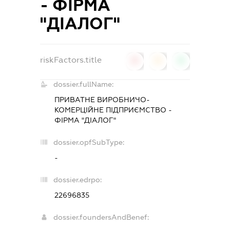
- ФІРМА
"ДІАЛОГ"
riskFactors.title
0
0
0
dossier.fullName:
ПРИВАТНЕ ВИРОБНИЧО-
КОМЕРЦІЙНЕ ПІДПРИЄМСТВО -
ФІРМА "ДІАЛОГ"
dossier.opfSubType:
-
dossier.edrpo:
22696835
dossier.foundersAndBenef: