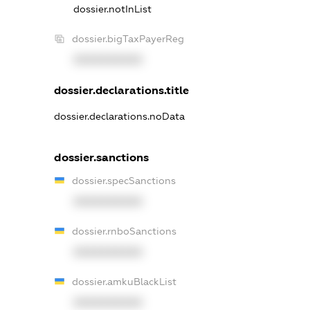
dossier.notInList
dossier.bigTaxPayerReg
XXXXXXXXXX
dossier.declarations.title
dossier.declarations.noData
dossier.sanctions
dossier.specSanctions
XXXXXXXXXX
dossier.rnboSanctions
XXXXXXXXXX
dossier.amkuBlackList
XXXXXXXXXX