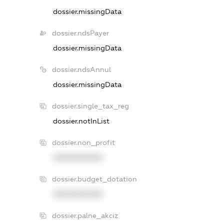
dossier.missingData
dossier.ndsPayer
dossier.missingData
dossier.ndsAnnul
dossier.missingData
dossier.single_tax_reg
dossier.notInList
dossier.non_profit
XXXXXXXXXX
dossier.budget_dotation
XXXXXXXXXX
dossier.palne_akciz