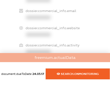
XXXXXXXXXX
dossier.commercial_info.email
XXXXXXXXXX
dossier.commercial_info.website
XXXXXXXXXX
dossier.commercial_info.activity
XXXXXXXXXX
freemium.actualData
freemium.exampleText_1
document.dueToDate
24.03.17
SEARCH.ONMONITORING
freemium.exampleText_2
freemium.anonymousPerSearch2
FREEMIUM.DETAILS
FREEMIUM.REGISTER