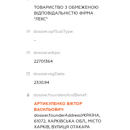
ТОВАРИСТВО З ОБМЕЖЕНОЮ
ВІДПОВІДАЛЬНІСТЮ ФІРМА
"ЛЕКС"
dossier.opfSubType:
-
dossier.edrpo:
22701364
dossier.regDate:
23.10.94
dossier.foundersAndBenef:
АРТИКУЛЕНКО ВІКТОР
ВАСИЛЬОВИЧ
dossier.founderAddress
УКРАЇНА,
61072, ХАРКІВСЬКА ОБЛ., МІСТО
ХАРКІВ, ВУЛИЦЯ ОТАКАРА