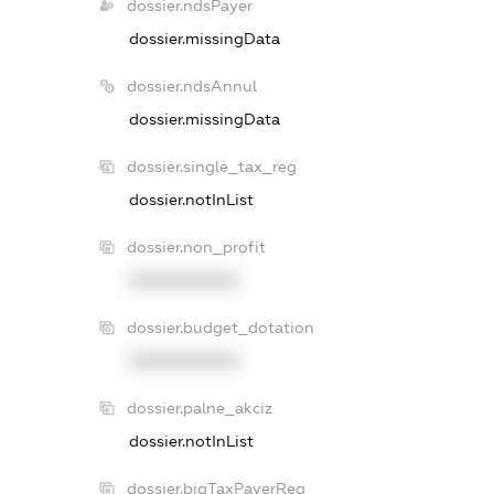
dossier.ndsPayer
dossier.missingData
dossier.ndsAnnul
dossier.missingData
dossier.single_tax_reg
dossier.notInList
dossier.non_profit
XXXXXXXXXX
dossier.budget_dotation
XXXXXXXXXX
dossier.palne_akciz
dossier.notInList
dossier.bigTaxPayerReg