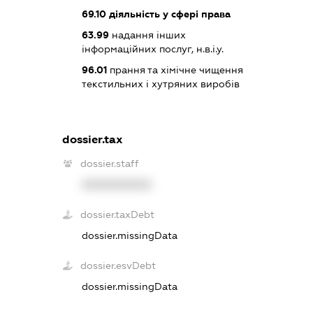
69.10
діяльність у сфері права
63.99
надання інших
інформаційних послуг, н.в.і.у.
96.01
прання та хімічне чищення
текстильних і хутряних виробів
dossier.tax
dossier.staff
XXXXXXXXXX
dossier.taxDebt
dossier.missingData
dossier.esvDebt
dossier.missingData