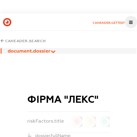
CAHEADER.GETTEST
CAHEADER.SEARCH
document.dossier
ФІРМА "ЛЕКС"
riskFactors.title
0
0
0
dossier.fullName: