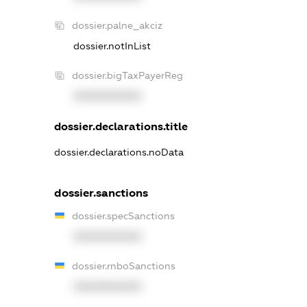
dossier.palne_akciz
dossier.notInList
dossier.bigTaxPayerReg
XXXXXXXXXX
dossier.declarations.title
dossier.declarations.noData
dossier.sanctions
dossier.specSanctions
XXXXXXXXXX
dossier.rnboSanctions
XXXXXXXXXX