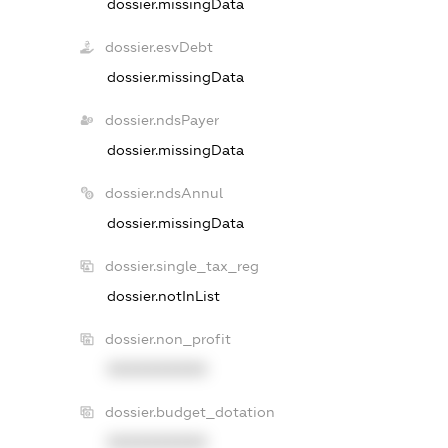
dossier.missingData
dossier.esvDebt
dossier.missingData
dossier.ndsPayer
dossier.missingData
dossier.ndsAnnul
dossier.missingData
dossier.single_tax_reg
dossier.notInList
dossier.non_profit
XXXXXXXXXX
dossier.budget_dotation
XXXXXXXXXX