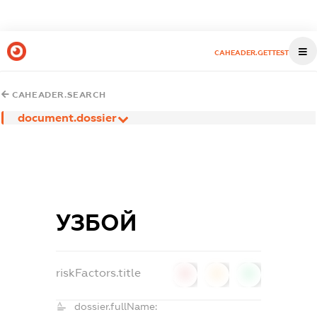
CAHEADER.GETTEST
CAHEADER.SEARCH
document.dossier
УЗБОЙ
riskFactors.title
0
0
0
dossier.fullName: