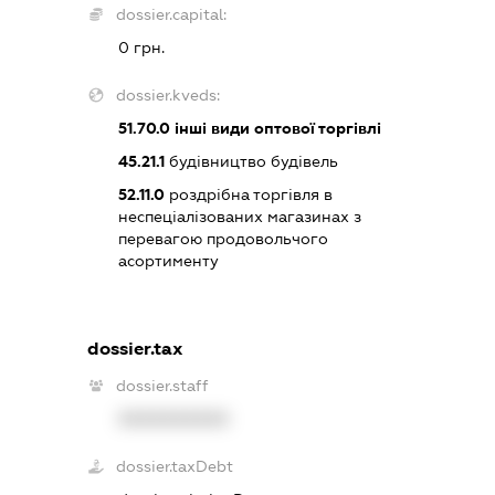
dossier.capital:
0 грн.
dossier.kveds:
51.70.0
інші види оптової торгівлі
45.21.1
будівництво будівель
52.11.0
роздрібна торгівля в
неспеціалізованих магазинах з
перевагою продовольчого
асортименту
dossier.tax
dossier.staff
XXXXXXXXXX
dossier.taxDebt