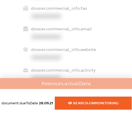
dossier.commercial_info.fax
XXXXXXXXXX
dossier.commercial_info.email
XXXXXXXXXX
dossier.commercial_info.website
XXXXXXXXXX
dossier.commercial_info.activity
XXXXXXXXXX
freemium.actualData
document.dueToDate
28.09.21
SEARCH.ONMONITORING
freemium.exampleText_1
freemium.exampleText_2
freemium.anonymousPerSearch2
FREEMIUM.DETAILS