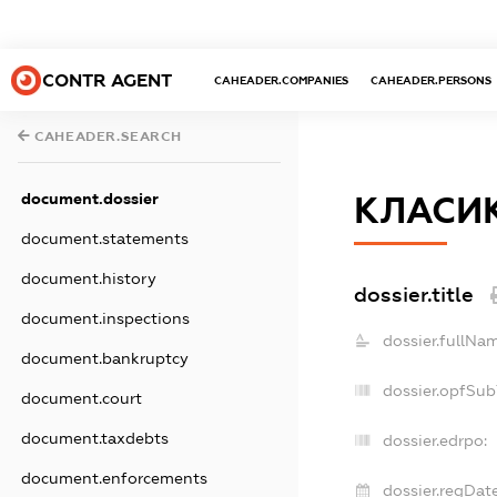
CONTR AGENT
CAHEADER.COMPANIES
CAHEADER.PERSONS
CAHEADER.SEARCH
document.dossier
КЛАСИ
document.statements
document.history
dossier.title
document.inspections
dossier.fullNa
document.bankruptcy
dossier.opfSub
document.court
document.taxdebts
dossier.edrpo:
document.enforcements
dossier.regDate