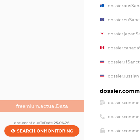
dossier.ausSan
dossier.euSanc
dossier.japanS
dossier.canada
dossier.rfSanc
dossier.russian
dossier.comme
dossier.commer
freemium.actualData
dossier.comme
document.dueToDate
25.06.26
dossier.commer
SEARCH.ONMONITORING