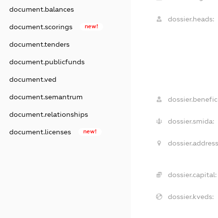
document.balances
dossier.heads:
document.scorings
new!
document.tenders
document.publicfunds
document.ved
document.semantrum
dossier.benefici
document.relationships
dossier.smida:
document.licenses
new!
dossier.address
dossier.capital:
dossier.kveds: