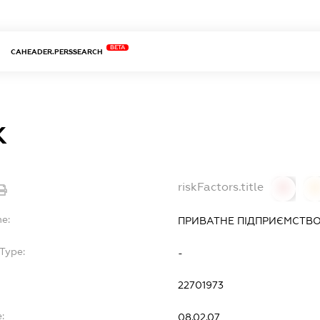
BETA
CAHEADER.PERSSEARCH
К
riskFactors.title
0
0
me:
ПРИВАТНЕ ПІДПРИЄМСТВО
Type:
-
22701973
:
08.02.07