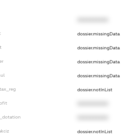
XXXXXXXXXX
t
dossier.missingData
t
dossier.missingData
er
dossier.missingData
nul
dossier.missingData
_tax_reg
dossier.notInList
ofit
XXXXXXXXXX
t_dotation
XXXXXXXXXX
akciz
dossier.notInList