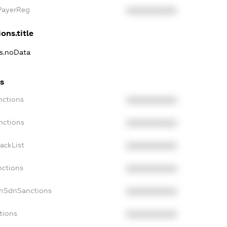
xPayerReg
XXXXXXXXXX
ons.title
ns.noData
ns
nctions
XXXXXXXXXX
nctions
XXXXXXXXXX
ackList
XXXXXXXXXX
nctions
XXXXXXXXXX
onSdnSanctions
XXXXXXXXXX
tions
XXXXXXXXXX