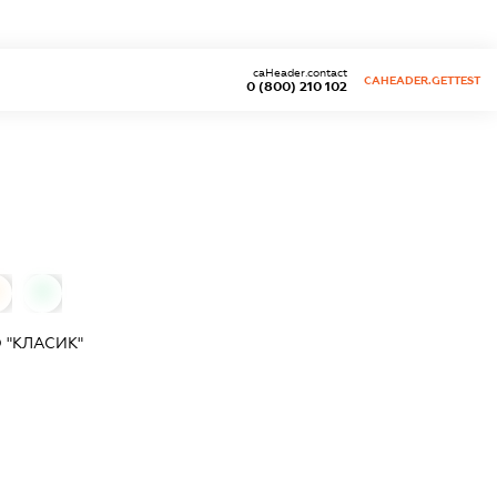
caHeader.contact
CAHEADER.GETTEST
0 (800) 210 102
0
 "КЛАСИК"