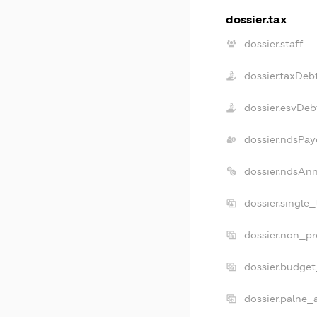
dossier.tax
dossier.staff
dossier.taxDeb
dossier.esvDeb
dossier.ndsPay
dossier.ndsAn
dossier.single
dossier.non_pr
dossier.budge
dossier.palne_