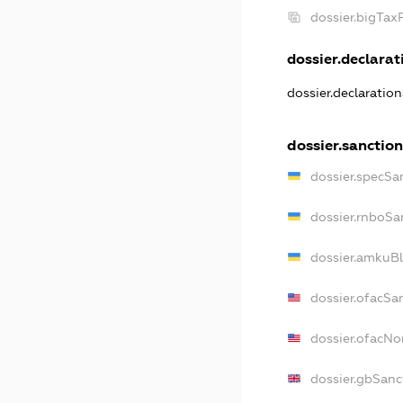
dossier.bigTa
dossier.declarati
dossier.declaratio
dossier.sanctio
dossier.specSa
dossier.rnboSa
dossier.amkuBl
dossier.ofacSa
dossier.ofacN
dossier.gbSanc