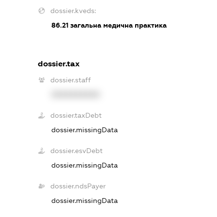
dossier.kveds:
86.21
загальна медична практика
dossier.tax
dossier.staff
XXXXXXXXXX
dossier.taxDebt
dossier.missingData
dossier.esvDebt
dossier.missingData
dossier.ndsPayer
dossier.missingData