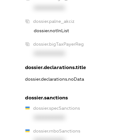
XXXXXXXXXX
dossier.palne_akciz
dossier.notInList
dossier.bigTaxPayerReg
XXXXXXXXXX
dossier.declarations.title
dossier.declarations.noData
dossier.sanctions
dossier.specSanctions
XXXXXXXXXX
dossier.rnboSanctions