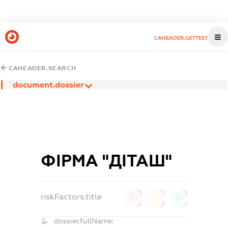
CAHEADER.GETTEST
CAHEADER.SEARCH
document.dossier
ФІРМА "ДІТАШ"
riskFactors.title
0
0
0
dossier.fullName: