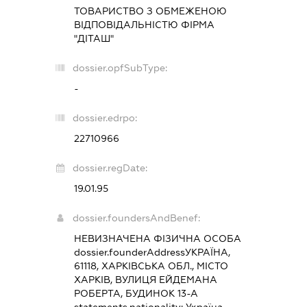
ТОВАРИСТВО З ОБМЕЖЕНОЮ
ВІДПОВІДАЛЬНІСТЮ ФІРМА
"ДІТАШ"
dossier.opfSubType:
-
dossier.edrpo:
22710966
dossier.regDate:
19.01.95
dossier.foundersAndBenef:
НЕВИЗНАЧЕНА ФІЗИЧНА ОСОБА
dossier.founderAddress
УКРАЇНА,
61118, ХАРКІВСЬКА ОБЛ., МІСТО
ХАРКІВ, ВУЛИЦЯ ЕЙДЕМАНА
РОБЕРТА, БУДИНОК 13-А