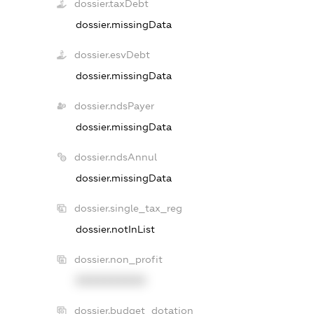
dossier.taxDebt
dossier.missingData
dossier.esvDebt
dossier.missingData
dossier.ndsPayer
dossier.missingData
dossier.ndsAnnul
dossier.missingData
dossier.single_tax_reg
dossier.notInList
dossier.non_profit
XXXXXXXXXX
dossier.budget_dotation