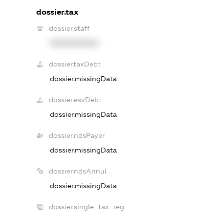
dossier.tax
dossier.staff
XXXXXXXXXX
dossier.taxDebt
dossier.missingData
dossier.esvDebt
dossier.missingData
dossier.ndsPayer
dossier.missingData
dossier.ndsAnnul
dossier.missingData
dossier.single_tax_reg