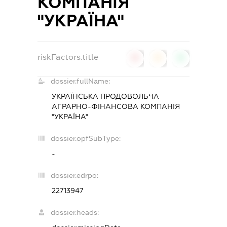
КОМПАНІЯ
"УКРАЇНА"
riskFactors.title
0
0
0
dossier.fullName:
УКРАЇНСЬКА ПРОДОВОЛЬЧА
АГРАРНО-ФІНАНСОВА КОМПАНІЯ
"УКРАЇНА"
dossier.opfSubType:
-
dossier.edrpo:
22713947
dossier.heads: