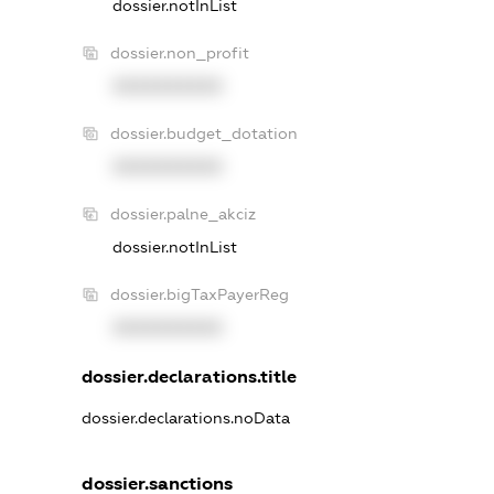
dossier.notInList
dossier.non_profit
XXXXXXXXXX
dossier.budget_dotation
XXXXXXXXXX
dossier.palne_akciz
dossier.notInList
dossier.bigTaxPayerReg
XXXXXXXXXX
dossier.declarations.title
dossier.declarations.noData
dossier.sanctions