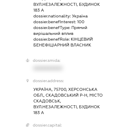
ВУЛ.НЕЗАЛЕЖНОСТІ, БУДИНОК
183 А
dossier.nationality:
Україна
dossier.benefInterest:
100
dossier.benefType:
Прямий
вирішальний вплив
dossier.benefRole:
КІНЦЕВИЙ
БЕНЕФІЦІАРНИЙ ВЛАСНИК
dossier.smida:
XXXXXXXXXX
dossier.address:
УКРАЇНА, 75700, ХЕРСОНСЬКА
ОБЛ., СКАДОВСЬКИЙ Р-Н, МІСТО
СКАДОВСЬК,
ВУЛ.НЕЗАЛЕЖНОСТІ, БУДИНОК
183 А
dossier.capital: