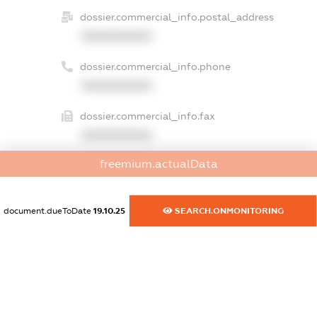
dossier.commercial_info.postal_address
XXXXXXXXXX
dossier.commercial_info.phone
XXXXXXXXXX
dossier.commercial_info.fax
XXXXXXXXXX
freemium.actualData
dossier.commercial_info.email
XXXXXXXXXX
document.dueToDate
19.10.25
SEARCH.ONMONITORING
dossier.commercial_info.website
XXXXXXXXXX
dossier.commercial_info.activity
XXXXXXXXXX