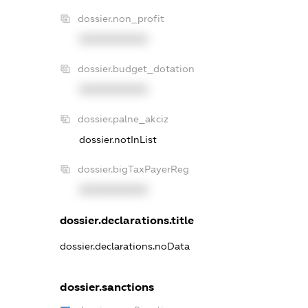
dossier.non_profit
XXXXXXXXXX
dossier.budget_dotation
XXXXXXXXXX
dossier.palne_akciz
dossier.notInList
dossier.bigTaxPayerReg
XXXXXXXXXX
dossier.declarations.title
dossier.declarations.noData
dossier.sanctions