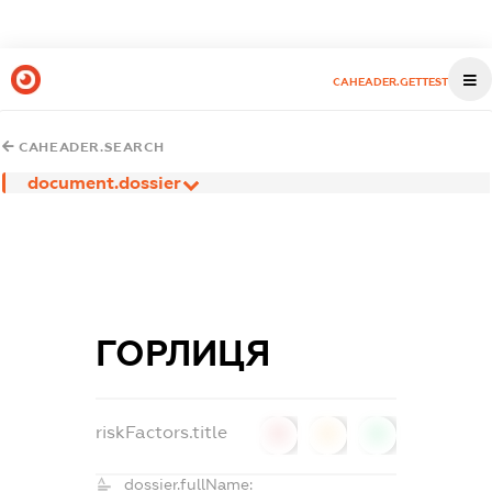
CAHEADER.GETTEST
CAHEADER.SEARCH
document.dossier
ГОРЛИЦЯ
riskFactors.title
0
0
0
dossier.fullName: