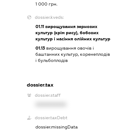
1 000 грн.
dossier.kveds:
01.11
вирощування зернових
культур (крім рису), бобових
культур і насіння олійних культур
01.13
вирощування овочів і
баштанних культур, коренеплодів
і бульбоплодів
dossier.tax
dossier.staff
XXXXXXXXXX
dossier.taxDebt
dossier.missingData