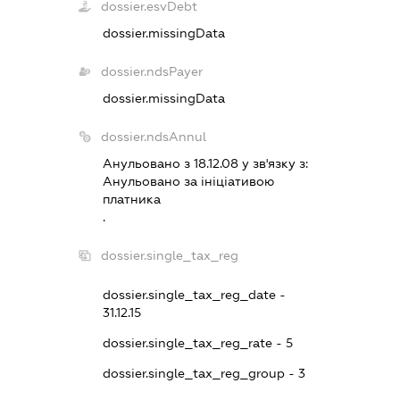
dossier.esvDebt
dossier.missingData
dossier.ndsPayer
dossier.missingData
dossier.ndsAnnul
Анульовано з 18.12.08 у зв'язку з:
Анульовано за iнiцiативою
платника
.
dossier.single_tax_reg
dossier.single_tax_reg_date -
31.12.15
dossier.single_tax_reg_rate - 5
dossier.single_tax_reg_group - 3