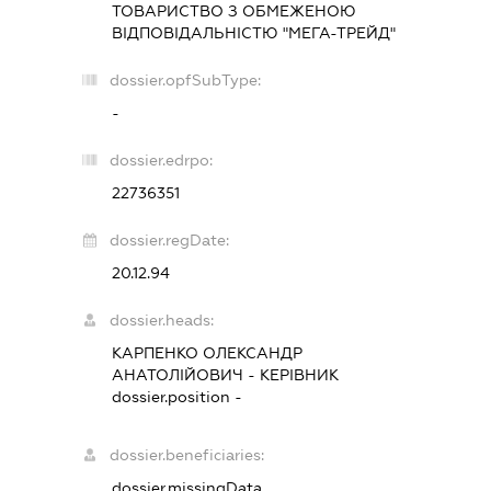
ТОВАРИСТВО З ОБМЕЖЕНОЮ
ВІДПОВІДАЛЬНІСТЮ "МЕГА-ТРЕЙД"
dossier.opfSubType:
-
dossier.edrpo:
22736351
dossier.regDate:
20.12.94
dossier.heads:
КАРПЕНКО ОЛЕКСАНДР
АНАТОЛІЙОВИЧ
-
КЕРІВНИК
dossier.position -
dossier.beneficiaries:
dossier.missingData