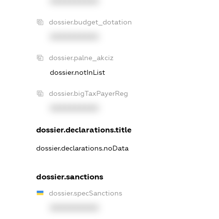
XXXXXXXXXX
dossier.budget_dotation
XXXXXXXXXX
dossier.palne_akciz
dossier.notInList
dossier.bigTaxPayerReg
XXXXXXXXXX
dossier.declarations.title
dossier.declarations.noData
dossier.sanctions
dossier.specSanctions
XXXXXXXXXX