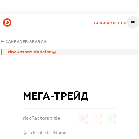
CAHEADER.GETTEST
CAHEADER.SEARCH
document.dossier
МЕГА-ТРЕЙД
riskFactors.title
0
0
0
dossier.fullName: