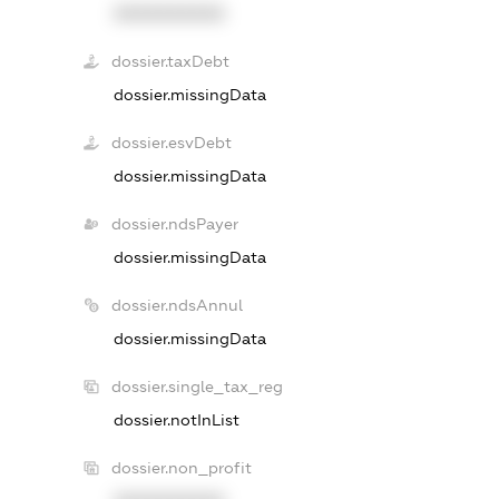
XXXXXXXXXX
dossier.taxDebt
dossier.missingData
dossier.esvDebt
dossier.missingData
dossier.ndsPayer
dossier.missingData
dossier.ndsAnnul
dossier.missingData
dossier.single_tax_reg
dossier.notInList
dossier.non_profit