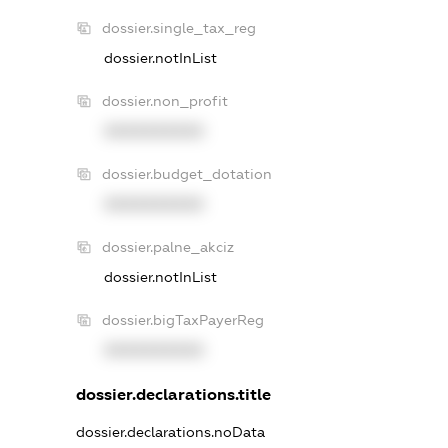
dossier.single_tax_reg
dossier.notInList
dossier.non_profit
XXXXXXXXXX
dossier.budget_dotation
XXXXXXXXXX
dossier.palne_akciz
dossier.notInList
dossier.bigTaxPayerReg
XXXXXXXXXX
dossier.declarations.title
dossier.declarations.noData