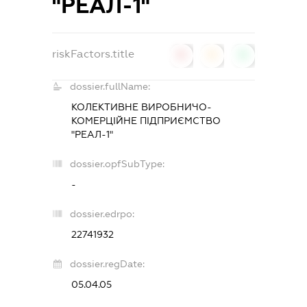
"РЕАЛ-1"
riskFactors.title
0
0
0
dossier.fullName:
КОЛЕКТИВНЕ ВИРОБНИЧО-
КОМЕРЦІЙНЕ ПІДПРИЄМСТВО
"РЕАЛ-1"
dossier.opfSubType:
-
dossier.edrpo:
22741932
dossier.regDate:
05.04.05