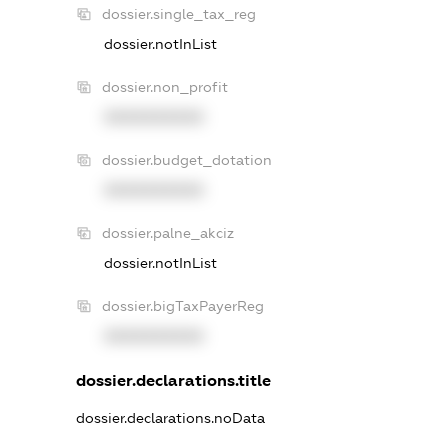
dossier.single_tax_reg
dossier.notInList
dossier.non_profit
XXXXXXXXXX
dossier.budget_dotation
XXXXXXXXXX
dossier.palne_akciz
dossier.notInList
dossier.bigTaxPayerReg
XXXXXXXXXX
dossier.declarations.title
dossier.declarations.noData