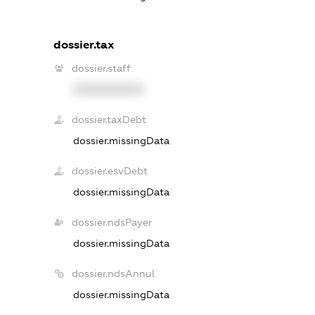
dossier.tax
dossier.staff
XXXXXXXXXX
dossier.taxDebt
dossier.missingData
dossier.esvDebt
dossier.missingData
dossier.ndsPayer
dossier.missingData
dossier.ndsAnnul
dossier.missingData