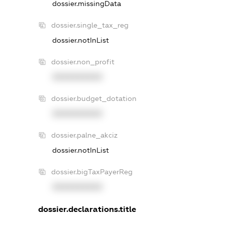
dossier.missingData
dossier.single_tax_reg
dossier.notInList
dossier.non_profit
XXXXXXXXXX
dossier.budget_dotation
XXXXXXXXXX
dossier.palne_akciz
dossier.notInList
dossier.bigTaxPayerReg
XXXXXXXXXX
dossier.declarations.title