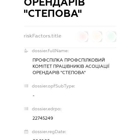
ОРЕНДАРІВ
"СТЕПОВА"
riskFactors.title
0
0
0
dossier.fullName:
ПРОФСПІЛКА ПРОФСПІЛКОВИЙ
КОМІТЕТ ПРАЦІВНИКІВ АСОЦІАЦІЇ
ОРЕНДАРІВ "СТЕПОВА"
dossier.opfSubType:
-
dossier.edrpo:
22745249
dossier.regDate: