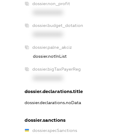
dossier.non_profit
XXXXXXXXXX
dossier.budget_dotation
XXXXXXXXXX
dossier.palne_akciz
dossier.notInList
dossier.bigTaxPayerReg
XXXXXXXXXX
dossier.declarations.title
dossier.declarations.noData
dossier.sanctions
dossier.specSanctions