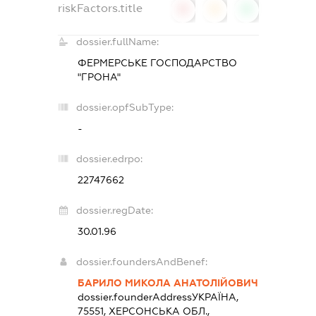
riskFactors.title
0
0
0
dossier.fullName:
ФЕРМЕРСЬКЕ ГОСПОДАРСТВО
"ГРОНА"
dossier.opfSubType:
-
dossier.edrpo:
22747662
dossier.regDate:
30.01.96
dossier.foundersAndBenef:
БАРИЛО МИКОЛА АНАТОЛІЙОВИЧ
dossier.founderAddress
УКРАЇНА,
75551, ХЕРСОНСЬКА ОБЛ.,