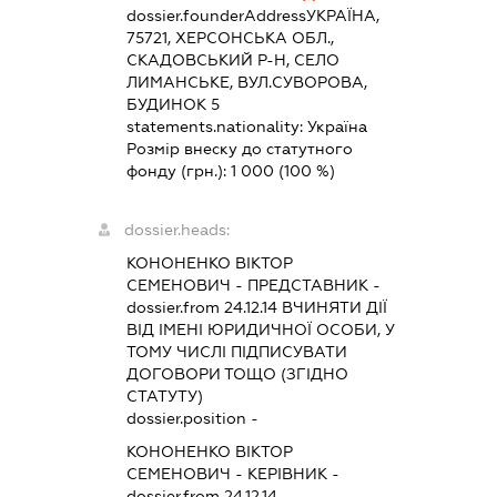
dossier.founderAddress
УКРАЇНА,
75721, ХЕРСОНСЬКА ОБЛ.,
СКАДОВСЬКИЙ Р-Н, СЕЛО
ЛИМАНСЬКЕ, ВУЛ.СУВОРОВА,
БУДИНОК 5
statements.nationality:
Україна
Розмір внеску до статутного
фонду (грн.):
1 000
(100 %)
dossier.heads:
КОНОНЕНКО ВІКТОР
СЕМЕНОВИЧ
-
ПРЕДСТАВНИК
-
dossier.from 24.12.14
ВЧИНЯТИ ДІЇ
ВІД ІМЕНІ ЮРИДИЧНОЇ ОСОБИ, У
ТОМУ ЧИСЛІ ПІДПИСУВАТИ
ДОГОВОРИ ТОЩО (ЗГІДНО
СТАТУТУ)
dossier.position -
КОНОНЕНКО ВІКТОР
СЕМЕНОВИЧ
-
КЕРІВНИК
-
dossier.from 24.12.14