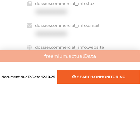
dossier.commercial_info.fax
XXXXXXXXXX
dossier.commercial_info.email
XXXXXXXXXX
dossier.commercial_info.website
XXXXXXXXXX
freemium.actualData
dossier.commercial_info.activity
document.dueToDate
12.10.25
SEARCH.ONMONITORING
XXXXXXXXXX
freemium.exampleText_1
freemium.exampleText_2
freemium.anonymousPerSearch2
FREEMIUM.DETAILS
FREEMIUM.REGISTER