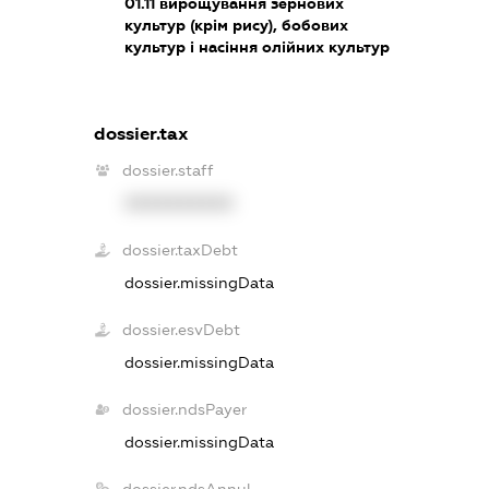
01.11
вирощування зернових
культур (крім рису), бобових
культур і насіння олійних культур
dossier.tax
dossier.staff
XXXXXXXXXX
dossier.taxDebt
dossier.missingData
dossier.esvDebt
dossier.missingData
dossier.ndsPayer
dossier.missingData