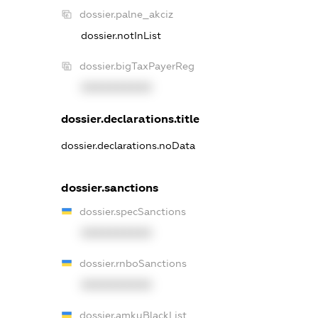
dossier.palne_akciz
dossier.notInList
dossier.bigTaxPayerReg
XXXXXXXXXX
dossier.declarations.title
dossier.declarations.noData
dossier.sanctions
dossier.specSanctions
XXXXXXXXXX
dossier.rnboSanctions
XXXXXXXXXX
dossier.amkuBlackList