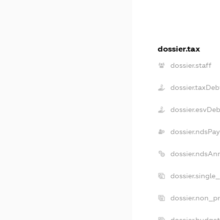
dossier.tax
dossier.staff
dossier.taxDeb
dossier.esvDeb
dossier.ndsPay
dossier.ndsAn
dossier.single
dossier.non_pr