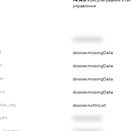
управління
XXXXXXXXXX
t
dossier.missingData
t
dossier.missingData
er
dossier.missingData
nul
dossier.missingData
_tax_reg
dossier.notInList
ofit
XXXXXXXXXX