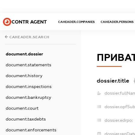
CONTR AGENT
CAHEADER.COMPANIES
CAHEADER.PERSONS
CAHEADER.SEARCH
document.dossier
ПРИВАТ
document.statements
document.history
dossier.title
document.inspections
dossier.fullNa
document.bankruptcy
dossier.opfSu
document.court
document.taxdebts
dossier.edrpo:
document.enforcements
dossier.regDat