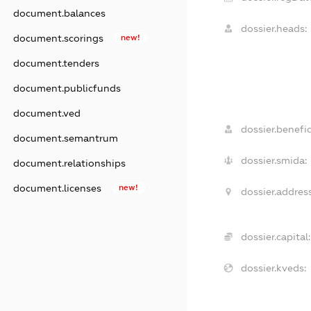
document.balances
dossier.heads:
document.scorings
new!
document.tenders
document.publicfunds
document.ved
dossier.benefic
document.semantrum
dossier.smida:
document.relationships
document.licenses
new!
dossier.address
dossier.capital:
dossier.kveds: