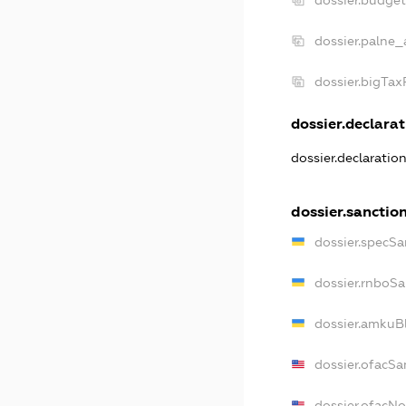
dossier.budge
dossier.palne_
dossier.bigTa
dossier.declarat
dossier.declaratio
dossier.sanctio
dossier.specSa
dossier.rnboSa
dossier.amkuBl
dossier.ofacSa
dossier.ofacN