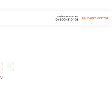
caHeader.contact
CAHEADER.GETTEST
0 (800) 210 102
0
А"