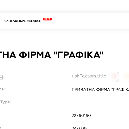
BETA
CAHEADER.PERSSEARCH
НА ФІРМА "ГРАФІКА"
riskFactors.title
0
0
me:
ПРИВАТНА ФІРМА "ГРАФІК
bType:
-
22760160
e:
24.07.95