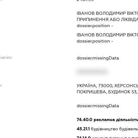
ІВАНОВ ВОЛОДИМИР ВІК
ПРИПИНЕННЯ АБО ЛІКВІД
dossier.position -
ІВАНОВ ВОЛОДИМИР ВІК
dossier.position -
iaries:
dossier.missingData
XXXXXXXXXX
:
УКРАЇНА, 73000, ХЕРСОНС
ПОКРИШЕВА, БУДИНОК 53, 
dossier.missingData
74.40.0
рекламна діяльніст
45.21.1
будівництво будівел
74.14.0
консультування з пит