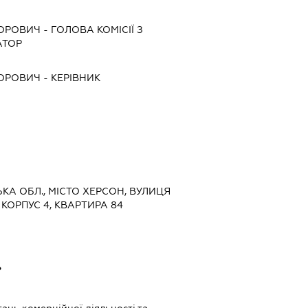
ТОРОВИЧ
-
ГОЛОВА КОМІСІЇ З
АТОР
ТОРОВИЧ
-
КЕРІВНИК
ЬКА ОБЛ., МІСТО ХЕРСОН, ВУЛИЦЯ
КОРПУС 4, КВАРТИРА 84
ь
ь
ань комерційної діяльності та