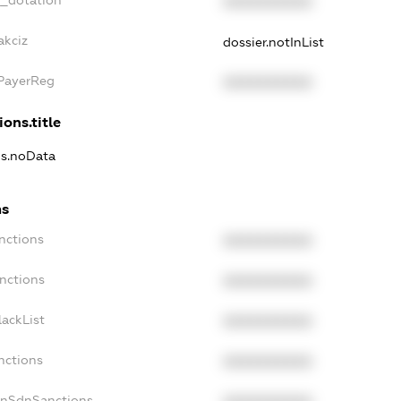
t_dotation
XXXXXXXXXX
akciz
dossier.notInList
xPayerReg
XXXXXXXXXX
ions.title
ns.noData
ns
nctions
XXXXXXXXXX
nctions
XXXXXXXXXX
ackList
XXXXXXXXXX
nctions
XXXXXXXXXX
onSdnSanctions