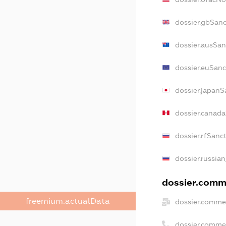
dossier.gbSanc
dossier.ausSan
dossier.euSanc
dossier.japanS
dossier.canad
dossier.rfSanc
dossier.russian
dossier.comme
freemium.actualData
dossier.commer
dossier.comme