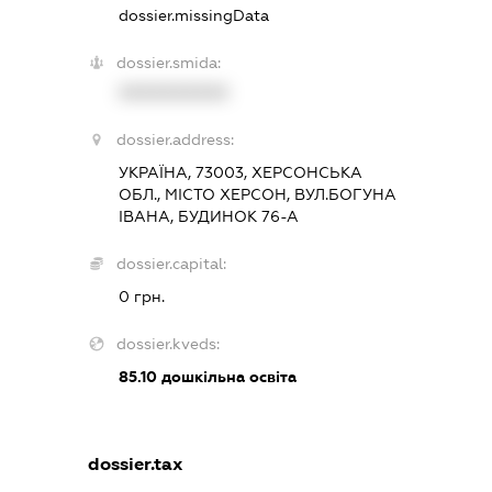
dossier.missingData
dossier.smida:
XXXXXXXXXX
dossier.address:
УКРАЇНА, 73003, ХЕРСОНСЬКА
ОБЛ., МІСТО ХЕРСОН, ВУЛ.БОГУНА
ІВАНА, БУДИНОК 76-А
dossier.capital:
0 грн.
dossier.kveds:
85.10
дошкільна освіта
dossier.tax