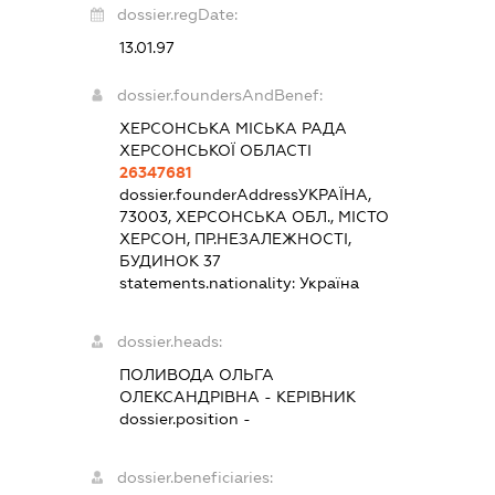
dossier.regDate:
13.01.97
dossier.foundersAndBenef:
ХЕРСОНСЬКА МІСЬКА РАДА
ХЕРСОНСЬКОЇ ОБЛАСТІ
26347681
dossier.founderAddress
УКРАЇНА,
73003, ХЕРСОНСЬКА ОБЛ., МІСТО
ХЕРСОН, ПР.НЕЗАЛЕЖНОСТІ,
БУДИНОК 37
statements.nationality:
Україна
dossier.heads:
ПОЛИВОДА ОЛЬГА
ОЛЕКСАНДРІВНА
-
КЕРІВНИК
dossier.position -
dossier.beneficiaries: