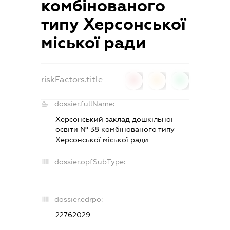
комбінованого
типу Херсонської
міської ради
riskFactors.title
0
0
0
dossier.fullName:
Херсонський заклад дошкільної
освіти № 38 комбінованого типу
Херсонської міської ради
dossier.opfSubType:
-
dossier.edrpo:
22762029