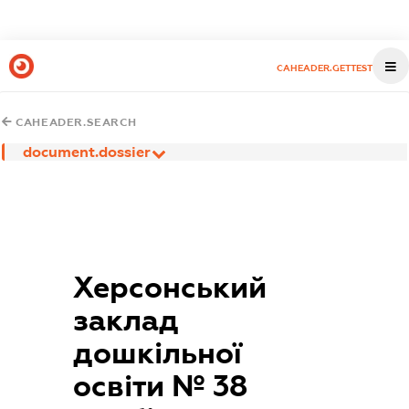
CAHEADER.GETTEST
CAHEADER.SEARCH
document.dossier
Херсонський
заклад
дошкільної
освіти № 38