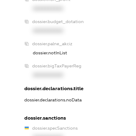
XXXXXXXXXX
dossier.budget_dotation
XXXXXXXXXX
dossier.palne_akciz
dossier.notInList
dossier.bigTaxPayerReg
XXXXXXXXXX
dossier.declarations.title
dossier.declarations.noData
dossier.sanctions
dossier.specSanctions