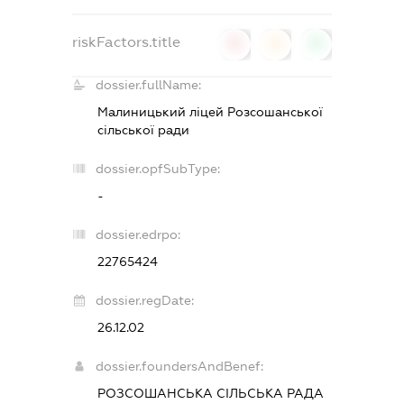
riskFactors.title
0
0
0
dossier.fullName:
Малиницький ліцей Розсошанської
сільської ради
dossier.opfSubType:
-
dossier.edrpo:
22765424
dossier.regDate:
26.12.02
dossier.foundersAndBenef:
РОЗСОШАНСЬКА СІЛЬСЬКА РАДА