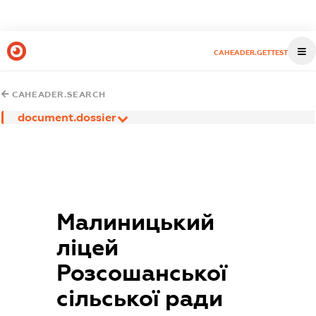
CAHEADER.GETTEST
CAHEADER.SEARCH
document.dossier
Малиницький
ліцей
Розсошанської
сільської ради