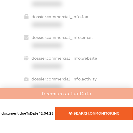
XXXXXXXXXX
dossier.commercial_info.fax
XXXXXXXXXX
dossier.commercial_info.email
XXXXXXXXXX
dossier.commercial_info.website
XXXXXXXXXX
dossier.commercial_info.activity
XXXXXXXXXX
freemium.actualData
freemium.exampleText_1
document.dueToDate
12.04.25
SEARCH.ONMONITORING
freemium.exampleText_2
freemium.anonymousPerSearch2