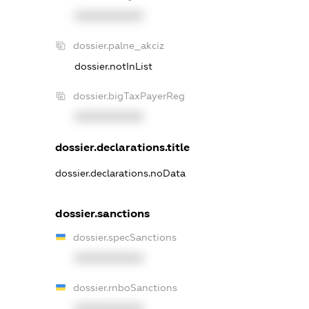
XXXXXXXXXX
dossier.palne_akciz
dossier.notInList
dossier.bigTaxPayerReg
XXXXXXXXXX
dossier.declarations.title
dossier.declarations.noData
dossier.sanctions
dossier.specSanctions
XXXXXXXXXX
dossier.rnboSanctions
XXXXXXXXXX