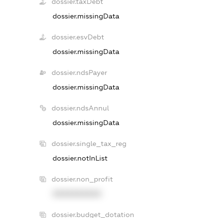
dossier.taxDebt
dossier.missingData
dossier.esvDebt
dossier.missingData
dossier.ndsPayer
dossier.missingData
dossier.ndsAnnul
dossier.missingData
dossier.single_tax_reg
dossier.notInList
dossier.non_profit
XXXXXXXXXX
dossier.budget_dotation