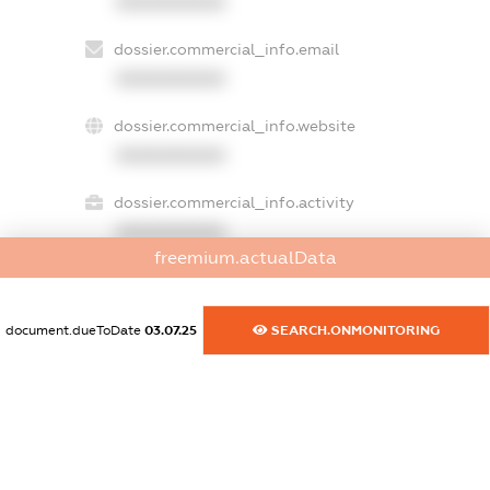
XXXXXXXXXX
dossier.commercial_info.email
XXXXXXXXXX
dossier.commercial_info.website
XXXXXXXXXX
dossier.commercial_info.activity
XXXXXXXXXX
freemium.actualData
freemium.exampleText_1
document.dueToDate
03.07.25
SEARCH.ONMONITORING
freemium.exampleText_2
freemium.anonymousPerSearch2
FREEMIUM.DETAILS
FREEMIUM.REGISTER