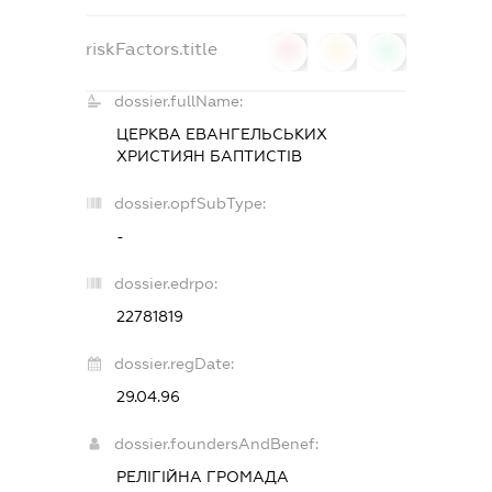
riskFactors.title
0
0
0
dossier.fullName:
ЦЕРКВА ЕВАНГЕЛЬСЬКИХ
ХРИСТИЯН БАПТИСТІВ
dossier.opfSubType:
-
dossier.edrpo:
22781819
dossier.regDate:
29.04.96
dossier.foundersAndBenef:
РЕЛІГІЙНА ГРОМАДА