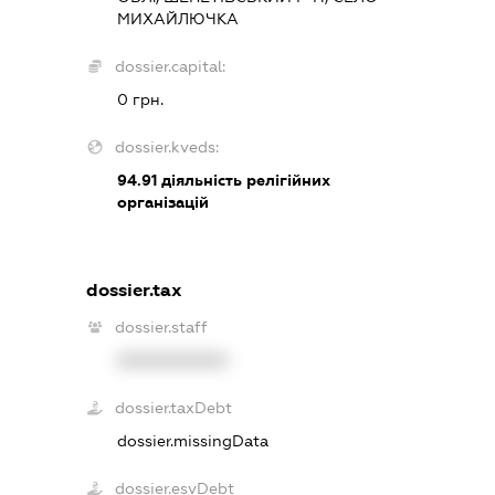
МИХАЙЛЮЧКА
dossier.capital:
0 грн.
dossier.kveds:
94.91
діяльність релігійних
організацій
dossier.tax
dossier.staff
XXXXXXXXXX
dossier.taxDebt
dossier.missingData
dossier.esvDebt