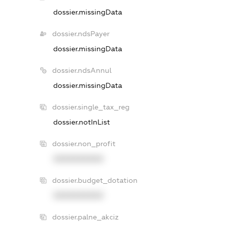
dossier.missingData
dossier.ndsPayer
dossier.missingData
dossier.ndsAnnul
dossier.missingData
dossier.single_tax_reg
dossier.notInList
dossier.non_profit
XXXXXXXXXX
dossier.budget_dotation
XXXXXXXXXX
dossier.palne_akciz