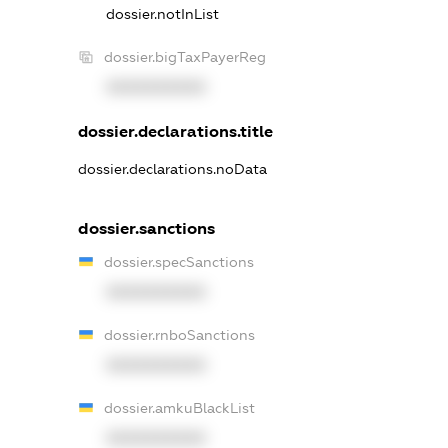
dossier.notInList
dossier.bigTaxPayerReg
XXXXXXXXXX
dossier.declarations.title
dossier.declarations.noData
dossier.sanctions
dossier.specSanctions
XXXXXXXXXX
dossier.rnboSanctions
XXXXXXXXXX
dossier.amkuBlackList
XXXXXXXXXX