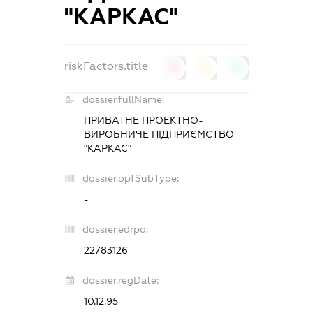
"КАРКАС"
riskFactors.title
0
0
0
dossier.fullName:
ПРИВАТНЕ ПРОЕКТНО-
ВИРОБНИЧЕ ПІДПРИЄМСТВО
"КАРКАС"
dossier.opfSubType:
-
dossier.edrpo:
22783126
dossier.regDate:
10.12.95