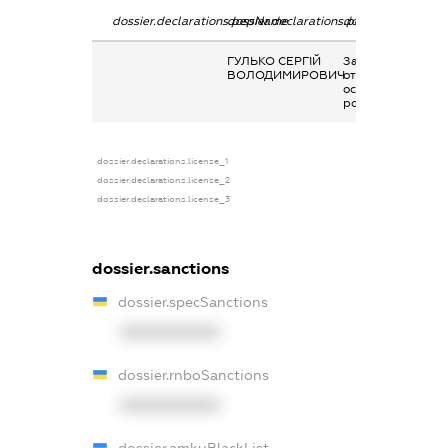
dossier.declarations.pepName
dossier.declarations.personName
dossier.declarati
ГУЛЬКО СЕРГІЙ
Заробітна плата
ВОЛОДИМИРОВИЧ
отримана за
основним місцем
роботи
dossier.declarations.license_1
dossier.declarations.license_2
dossier.declarations.license_3
dossier.sanctions
dossier.specSanctions
XXXXXXXXXX
dossier.rnboSanctions
XXXXXXXXXX