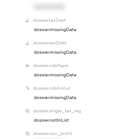
XXXXXXXXXX
dossier.taxDebt
dossier.missingData
dossier.esvDebt
dossier.missingData
dossier.ndsPayer
dossier.missingData
dossier.ndsAnnul
dossier.missingData
dossier.single_tax_reg
dossier.notInList
dossier.non_profit