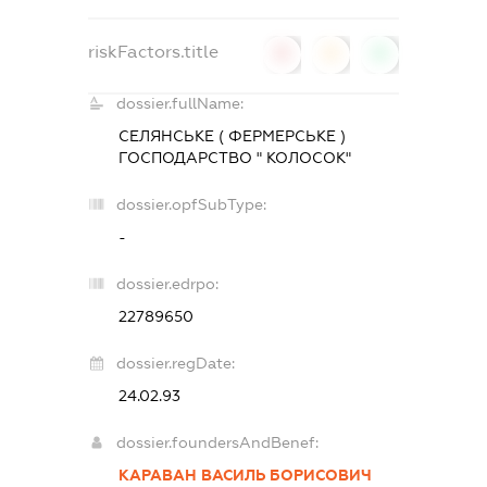
riskFactors.title
0
0
0
dossier.fullName:
СЕЛЯНСЬКЕ ( ФЕРМЕРСЬКЕ )
ГОСПОДАРСТВО " КОЛОСОК"
dossier.opfSubType:
-
dossier.edrpo:
22789650
dossier.regDate:
24.02.93
dossier.foundersAndBenef:
КАРАВАН ВАСИЛЬ БОРИСОВИЧ