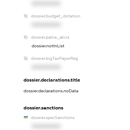
XXXXXXXXXX
dossier.budget_dotation
XXXXXXXXXX
dossier.palne_akciz
dossier.notInList
dossier.bigTaxPayerReg
XXXXXXXXXX
dossier.declarations.title
dossier.declarations.noData
dossier.sanctions
dossier.specSanctions
XXXXXXXXXX