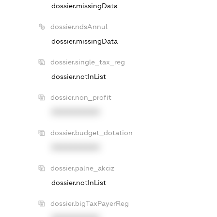
dossier.missingData
dossier.ndsAnnul
dossier.missingData
dossier.single_tax_reg
dossier.notInList
dossier.non_profit
XXXXXXXXXX
dossier.budget_dotation
XXXXXXXXXX
dossier.palne_akciz
dossier.notInList
dossier.bigTaxPayerReg