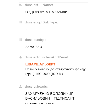
dossier.fullName:
ОЗДОРОВЧА БАЗА"КІФ"
dossier.opfSubType:
-
dossier.edrpo:
22790540
dossier.foundersAndBenef:
ШВАРЦ АЛЬБЕРТ
Розмір внеску до статутного фонду
(грн.):
150 000
(100 %)
dossier.heads:
ЗАХАРЧЕНКО ВОЛОДИМИР
ВАСИЛЬОВИЧ
-
ПІДПИСАНТ
dossier.position -