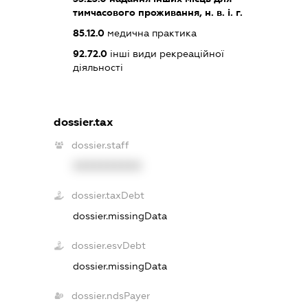
тимчасового проживання, н. в. і. г.
85.12.0
медична практика
92.72.0
інші види рекреаційної
діяльності
dossier.tax
dossier.staff
XXXXXXXXXX
dossier.taxDebt
dossier.missingData
dossier.esvDebt
dossier.missingData
dossier.ndsPayer