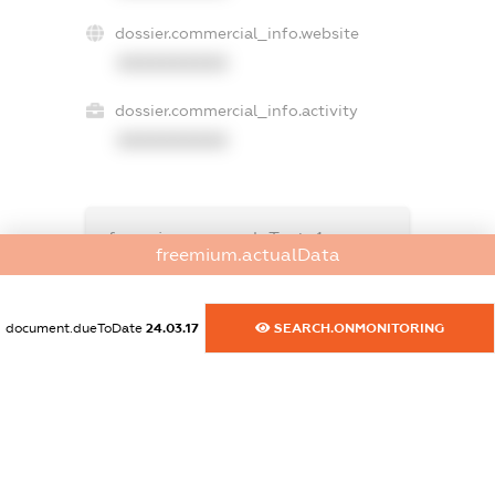
dossier.commercial_info.website
XXXXXXXXXX
dossier.commercial_info.activity
XXXXXXXXXX
freemium.exampleText_1
freemium.actualData
freemium.exampleText_2
freemium.anonymousPerSearch2
FREEMIUM.DETAILS
document.dueToDate
24.03.17
SEARCH.ONMONITORING
FREEMIUM.REGISTER