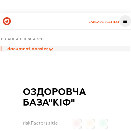
CAHEADER.GETTEST
CAHEADER.SEARCH
document.dossier
ОЗДОРОВЧА
БАЗА"КІФ"
riskFactors.title
0
0
0