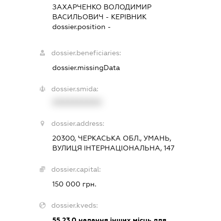
ЗАХАРЧЕНКО ВОЛОДИМИР
ВАСИЛЬОВИЧ
-
КЕРІВНИК
dossier.position -
dossier.beneficiaries:
dossier.missingData
dossier.smida:
XXXXXXXXXX
dossier.address:
20300, ЧЕРКАСЬКА ОБЛ., УМАНЬ,
ВУЛИЦЯ ІНТЕРНАЦІОНАЛЬНА, 147
dossier.capital:
150 000 грн.
dossier.kveds:
55.23.0
надання інших місць для