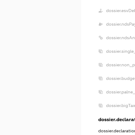
dossier.esvDe
dossier.ndsPa
dossier.ndsAn
dossier.singl
dossier.non_p
dossier.budge
dossier.palne
dossier.bigTa
dossier.declarat
dossier.declarati