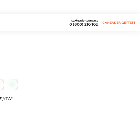
caHeader.contact
CAHEADER.GETTEST
0 (800) 210 102
0
0
ДУГА"