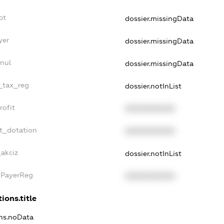
bt
dossier.missingData
yer
dossier.missingData
nul
dossier.missingData
e_tax_reg
dossier.notInList
rofit
XXXXXXXXXX
t_dotation
XXXXXXXXXX
_akciz
dossier.notInList
xPayerReg
XXXXXXXXXX
ions.title
ons.noData