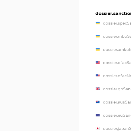
dossier.sanctio
dossier.specS
dossier.rnboS
dossier.amkuB
dossier.ofacS
dossier.ofac
dossier.gbSan
dossier.ausSa
dossier.euSan
dossier.japan