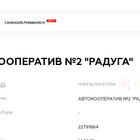
BETA
CAHEADER.PERSSEARCH
ООПЕРАТИВ №2 "РАДУГА"
riskFactors.title
0
ame:
АВТОКООПЕРАТИВ №2 "РА
bType:
-
22791864