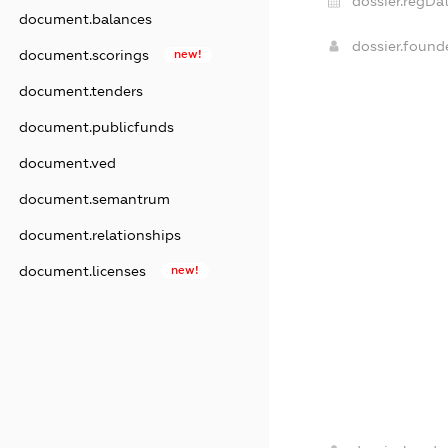
dossier.regDat
document.balances
dossier.foun
document.scorings
new!
document.tenders
document.publicfunds
document.ved
document.semantrum
document.relationships
document.licenses
new!