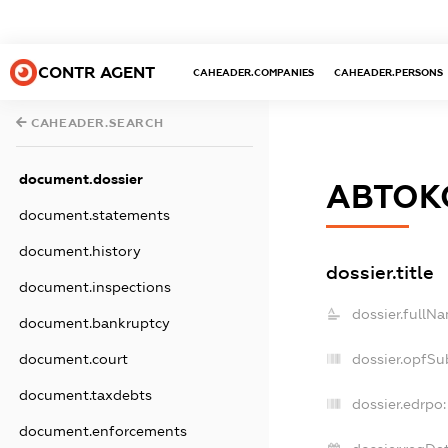
CONTR AGENT
CAHEADER.COMPANIES
CAHEADER.PERSONS
CAHEADER.SEARCH
document.dossier
АВТОК
document.statements
document.history
dossier.title
document.inspections
dossier.fullN
document.bankruptcy
dossier.opfSu
document.court
document.taxdebts
dossier.edrpo:
document.enforcements