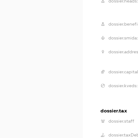
dossier.heads:
dossier.benefi
dossier.smida:
dossier.addres
dossier.capital
dossier.kveds:
dossier.tax
dossier.staff
dossier.taxDe