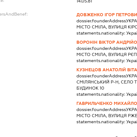
e:
14.05.81
dersAndBenef:
ДОВЖЕНКО ІГОР ПЕТРОВ
dossier.founderAddress
УКРА
МІСТО СМІЛА, ВУЛИЦЯ КІР
statements.nationality:
Укра
ВОРОНІН ВІКТОР АНДРІЙ
dossier.founderAddress
УКРА
МІСТО СМІЛА, ВУЛИЦЯ РЄП
statements.nationality:
Укра
КУЗНЕЦОВ АНАТОЛІЙ ВІТ
dossier.founderAddress
УКРА
СМІЛЯНСЬКИЙ Р-Н, СЕЛО 
БУДИНОК 10
statements.nationality:
Укра
ГАВРИЛЬЧЕНКО МИХАЙЛО
dossier.founderAddress
УКРА
МІСТО СМІЛА, ВУЛИЦЯ РЖЕ
statements.nationality:
Укра