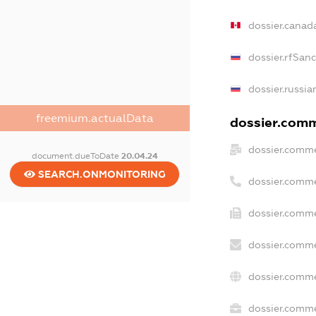
dossier.canad
dossier.rfSan
dossier.russia
freemium.actualData
dossier.comme
dossier.comme
document.dueToDate
20.04.24
SEARCH.ONMONITORING
dossier.comme
dossier.comme
dossier.comme
dossier.comme
dossier.comme