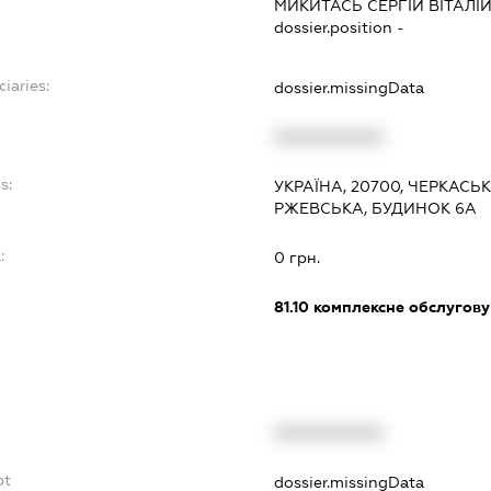
МИКИТАСЬ СЕРГІЙ ВІТАЛІ
dossier.position -
ciaries:
dossier.missingData
XXXXXXXXXX
s:
УКРАЇНА, 20700, ЧЕРКАСЬК
РЖЕВСЬКА, БУДИНОК 6А
:
0 грн.
81.10
комплексне обслуговув
XXXXXXXXXX
bt
dossier.missingData