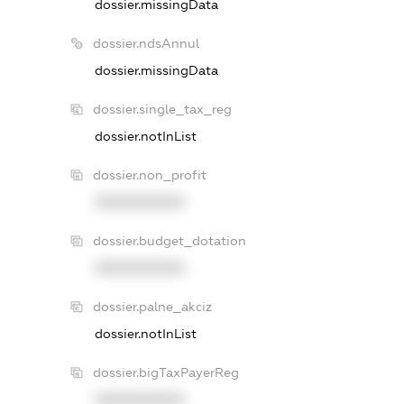
dossier.missingData
dossier.ndsAnnul
dossier.missingData
dossier.single_tax_reg
dossier.notInList
dossier.non_profit
XXXXXXXXXX
dossier.budget_dotation
XXXXXXXXXX
dossier.palne_akciz
dossier.notInList
dossier.bigTaxPayerReg
XXXXXXXXXX