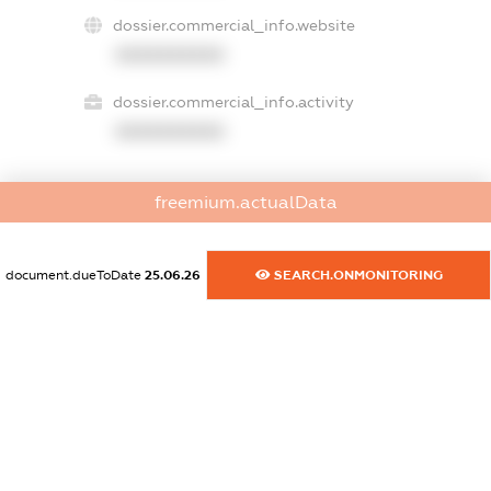
dossier.commercial_info.website
XXXXXXXXXX
dossier.commercial_info.activity
XXXXXXXXXX
freemium.actualData
freemium.exampleText_1
freemium.exampleText_2
freemium.anonymousPerSearch2
document.dueToDate
25.06.26
SEARCH.ONMONITORING
FREEMIUM.DETAILS
FREEMIUM.REGISTER