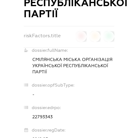
РЕСПУБЛІКАНСЬКОЇ
ПАРТІЇ
riskFactors.title
0
0
0
dossier.fullName:
СМІЛЯНСЬКА МІСЬКА ОРГАНІЗАЦІЯ
УКРАЇНСЬКОЇ РЕСПУБЛІКАНСЬКОЇ
ПАРТІЇ
dossier.opfSubType:
-
dossier.edrpo:
22793343
dossier.regDate: