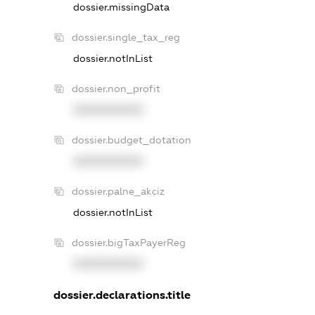
dossier.missingData
dossier.single_tax_reg
dossier.notInList
dossier.non_profit
XXXXXXXXXX
dossier.budget_dotation
XXXXXXXXXX
dossier.palne_akciz
dossier.notInList
dossier.bigTaxPayerReg
XXXXXXXXXX
dossier.declarations.title