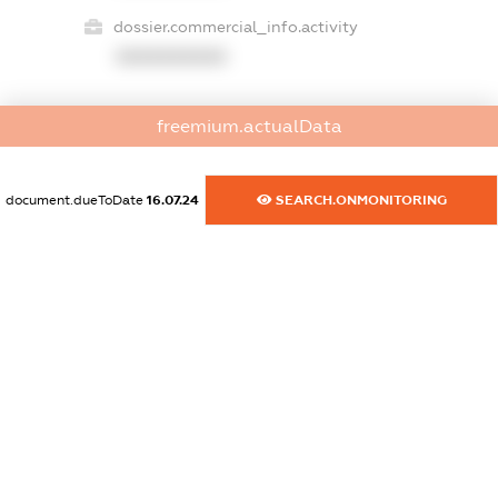
dossier.commercial_info.activity
XXXXXXXXXX
freemium.actualData
freemium.exampleText_1
freemium.exampleText_2
freemium.anonymousPerSearch2
document.dueToDate
16.07.24
SEARCH.ONMONITORING
FREEMIUM.DETAILS
FREEMIUM.REGISTER