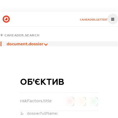
CAHEADER.GETTEST
CAHEADER.SEARCH
document.dossier
ОБ'ЄКТИВ
riskFactors.title
0
0
0
dossier.fullName: