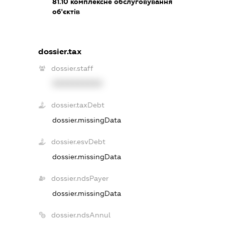
81.10
комплексне обслуговування
об'єктів
dossier.tax
dossier.staff
XXXXXXXXXX
dossier.taxDebt
dossier.missingData
dossier.esvDebt
dossier.missingData
dossier.ndsPayer
dossier.missingData
dossier.ndsAnnul