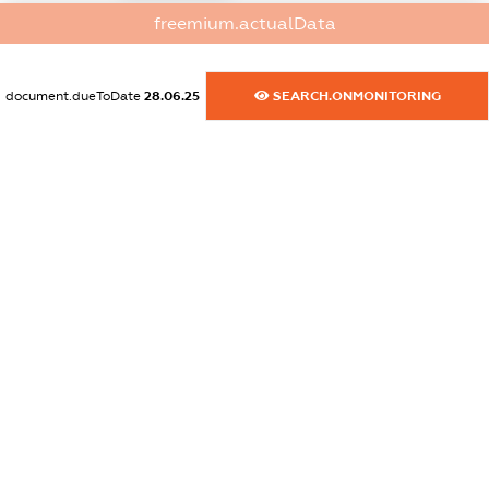
freemium.actualData
dossier.commercial_info.website
XXXXXXXXXX
document.dueToDate
28.06.25
SEARCH.ONMONITORING
dossier.commercial_info.activity
XXXXXXXXXX
freemium.exampleText_1
freemium.exampleText_2
freemium.anonymousPerSearch2
FREEMIUM.DETAILS
FREEMIUM.REGISTER