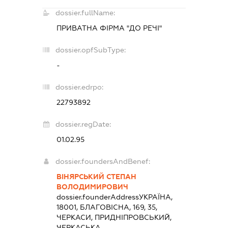
dossier.fullName:
ПРИВАТНА ФІРМА "ДО РЕЧІ"
dossier.opfSubType:
-
dossier.edrpo:
22793892
dossier.regDate:
01.02.95
dossier.foundersAndBenef:
ВІНЯРСЬКИЙ СТЕПАН
ВОЛОДИМИРОВИЧ
dossier.founderAddress
УКРАЇНА,
18001, БЛАГОВІСНА, 169, 35,
ЧЕРКАСИ, ПРИДНІПРОВСЬКИЙ,
ЧЕРКАСЬКА