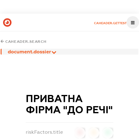
CAHEADER.GETTEST
CAHEADER.SEARCH
document.dossier
ПРИВАТНА
ФІРМА "ДО РЕЧІ"
riskFactors.title
0
0
0