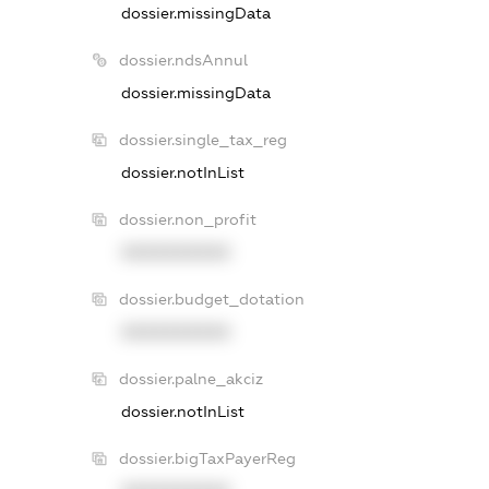
dossier.missingData
dossier.ndsAnnul
dossier.missingData
dossier.single_tax_reg
dossier.notInList
dossier.non_profit
XXXXXXXXXX
dossier.budget_dotation
XXXXXXXXXX
dossier.palne_akciz
dossier.notInList
dossier.bigTaxPayerReg