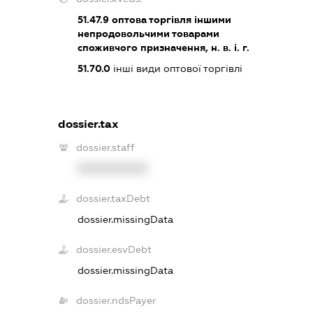
51.47.9
оптова торгівля іншими
непродовольчими товарами
споживчого призначення, н. в. і. г.
51.70.0
інші види оптової торгівлі
dossier.tax
dossier.staff
XXXXXXXXXX
dossier.taxDebt
dossier.missingData
dossier.esvDebt
dossier.missingData
dossier.ndsPayer