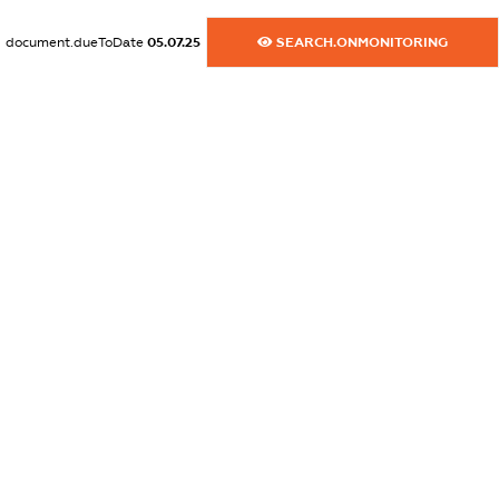
dossier.commercial_info.activity
document.dueToDate
05.07.25
SEARCH.ONMONITORING
XXXXXXXXXX
freemium.exampleText_1
freemium.exampleText_2
freemium.anonymousPerSearch2
FREEMIUM.DETAILS
FREEMIUM.REGISTER