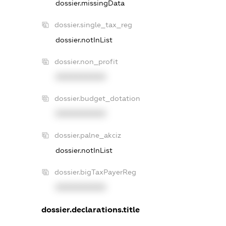
dossier.missingData
dossier.single_tax_reg
dossier.notInList
dossier.non_profit
XXXXXXXXXX
dossier.budget_dotation
XXXXXXXXXX
dossier.palne_akciz
dossier.notInList
dossier.bigTaxPayerReg
XXXXXXXXXX
dossier.declarations.title