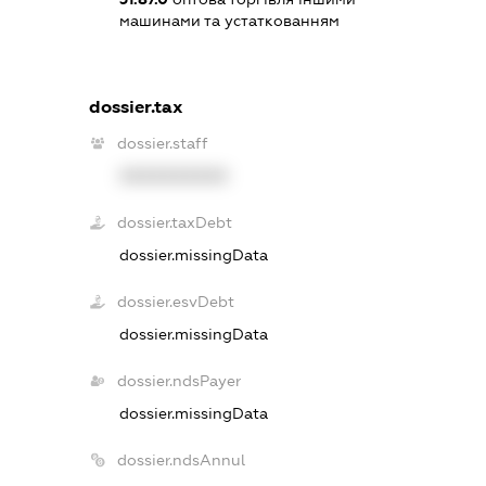
машинами та устаткованням
dossier.tax
dossier.staff
XXXXXXXXXX
dossier.taxDebt
dossier.missingData
dossier.esvDebt
dossier.missingData
dossier.ndsPayer
dossier.missingData
dossier.ndsAnnul