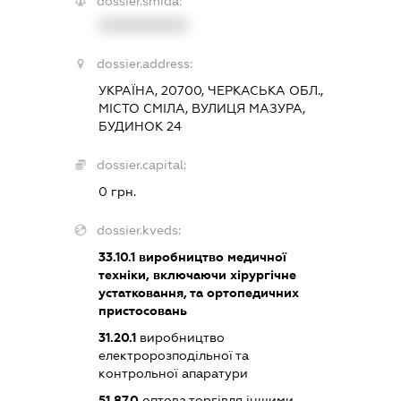
dossier.smida:
XXXXXXXXXX
dossier.address:
УКРАЇНА, 20700, ЧЕРКАСЬКА ОБЛ.,
МІСТО СМІЛА, ВУЛИЦЯ МАЗУРА,
БУДИНОК 24
dossier.capital:
0 грн.
dossier.kveds:
33.10.1
виробництво медичної
техніки, включаючи хірургічне
устатковання, та ортопедичних
пристосовань
31.20.1
виробництво
електророзподільної та
контрольної апаратури
51.87.0
оптова торгівля іншими