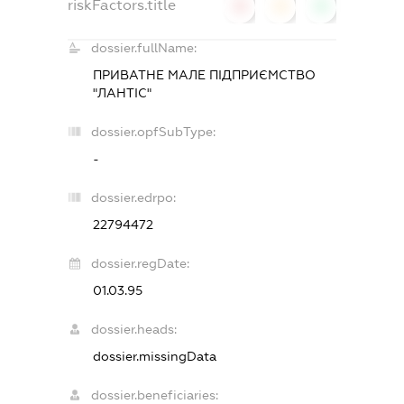
riskFactors.title
0
0
0
dossier.fullName:
ПРИВАТНЕ МАЛЕ ПІДПРИЄМСТВО
"ЛАНТІС"
dossier.opfSubType:
-
dossier.edrpo:
22794472
dossier.regDate:
01.03.95
dossier.heads:
dossier.missingData
dossier.beneficiaries: