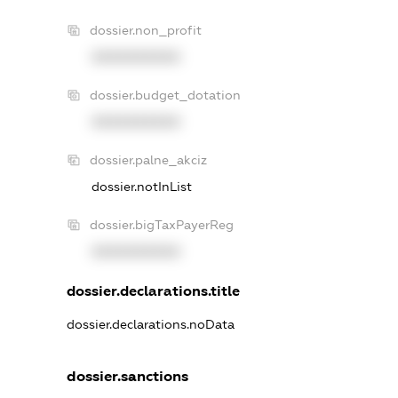
dossier.non_profit
XXXXXXXXXX
dossier.budget_dotation
XXXXXXXXXX
dossier.palne_akciz
dossier.notInList
dossier.bigTaxPayerReg
XXXXXXXXXX
dossier.declarations.title
dossier.declarations.noData
dossier.sanctions