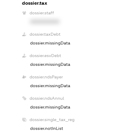
dossier.tax
dossier.staff
XXXXXXXXXX
dossier.taxDebt
dossier.missingData
dossier.esvDebt
dossier.missingData
dossier.ndsPayer
dossier.missingData
dossier.ndsAnnul
dossier.missingData
dossier.single_tax_reg
dossier.notInList