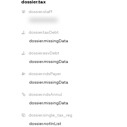
dossier.tax
dossier.staff
XXXXXXXXXX
dossier.taxDebt
dossier.missingData
dossier.esvDebt
dossier.missingData
dossier.ndsPayer
dossier.missingData
dossier.ndsAnnul
dossier.missingData
dossier.single_tax_reg
dossier.notInList