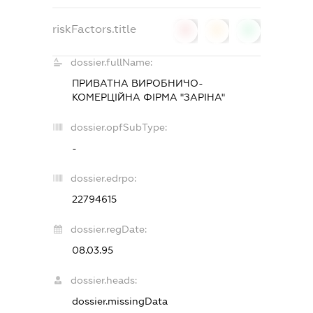
riskFactors.title
0
0
0
dossier.fullName:
ПРИВАТНА ВИРОБНИЧО-
КОМЕРЦІЙНА ФІРМА "ЗАРІНА"
dossier.opfSubType:
-
dossier.edrpo:
22794615
dossier.regDate:
08.03.95
dossier.heads:
dossier.missingData