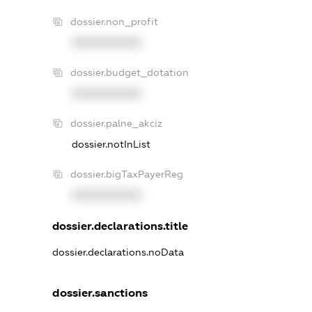
dossier.non_profit
XXXXXXXXXX
dossier.budget_dotation
XXXXXXXXXX
dossier.palne_akciz
dossier.notInList
dossier.bigTaxPayerReg
XXXXXXXXXX
dossier.declarations.title
dossier.declarations.noData
dossier.sanctions