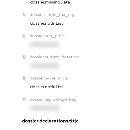
dossier.missingData
dossier.single_tax_reg
dossier.notInList
dossier.non_profit
XXXXXXXXXX
dossier.budget_dotation
XXXXXXXXXX
dossier.palne_akciz
dossier.notInList
dossier.bigTaxPayerReg
XXXXXXXXXX
dossier.declarations.title