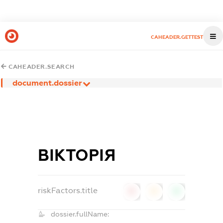
CAHEADER.GETTEST
CAHEADER.SEARCH
document.dossier
ВІКТОРІЯ
riskFactors.title
0
0
0
dossier.fullName: