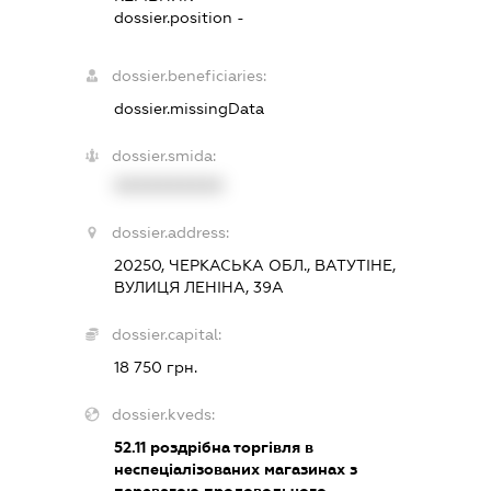
dossier.position -
dossier.beneficiaries:
dossier.missingData
dossier.smida:
XXXXXXXXXX
dossier.address:
20250, ЧЕРКАСЬКА ОБЛ., ВАТУТІНЕ,
ВУЛИЦЯ ЛЕНІНА, 39А
dossier.capital:
18 750 грн.
dossier.kveds:
52.11
роздрібна торгівля в
неспеціалізованих магазинах з
перевагою продовольчого