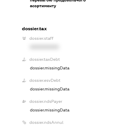
асортименту
dossier.tax
dossier.staff
XXXXXXXXXX
dossier.taxDebt
dossier.missingData
dossier.esvDebt
dossier.missingData
dossier.ndsPayer
dossier.missingData
dossier.ndsAnnul