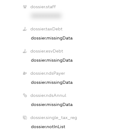
dossier.staff
XXXXXXXXXX
dossier.taxDebt
dossier.missingData
dossier.esvDebt
dossier.missingData
dossier.ndsPayer
dossier.missingData
dossier.ndsAnnul
dossier.missingData
dossier.single_tax_reg
dossier.notInList