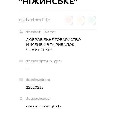
"НІЖИНСЬКЕ"
riskFactors.title
0
0
0
dossier.fullName:
ДОБРОВІЛЬНЕ ТОВАРИСТВО
МИСЛИВЦІВ ТА РИБАЛОК
"НІЖИНСЬКЕ"
dossier.opfSubType:
-
dossier.edrpo:
22820235
dossier.heads:
dossier.missingData