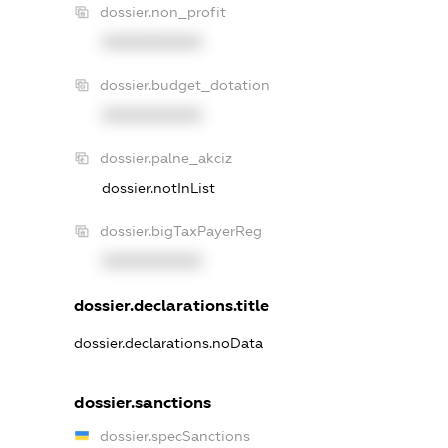
dossier.non_profit
XXXXXXXXXX
dossier.budget_dotation
XXXXXXXXXX
dossier.palne_akciz
dossier.notInList
dossier.bigTaxPayerReg
XXXXXXXXXX
dossier.declarations.title
dossier.declarations.noData
dossier.sanctions
dossier.specSanctions