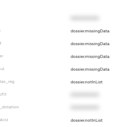
XXXXXXXXXX
t
dossier.missingData
t
dossier.missingData
er
dossier.missingData
nul
dossier.missingData
_tax_reg
dossier.notInList
ofit
XXXXXXXXXX
t_dotation
XXXXXXXXXX
akciz
dossier.notInList