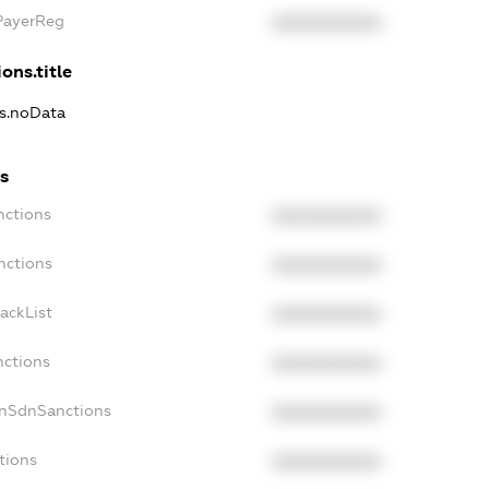
xPayerReg
XXXXXXXXXX
ons.title
ns.noData
ns
nctions
XXXXXXXXXX
nctions
XXXXXXXXXX
ackList
XXXXXXXXXX
nctions
XXXXXXXXXX
onSdnSanctions
XXXXXXXXXX
tions
XXXXXXXXXX