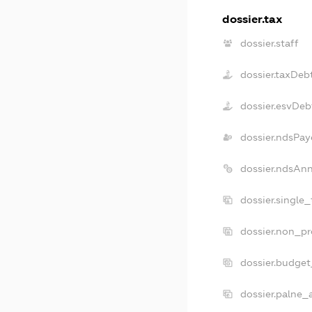
dossier.tax
dossier.staff
dossier.taxDeb
dossier.esvDeb
dossier.ndsPay
dossier.ndsAn
dossier.single
dossier.non_pr
dossier.budge
dossier.palne_