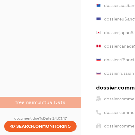
dossier.ausSan
dossier.euSanc
dossier.japanS
dossier.canada
dossier.rfSanc
dossier.russian
dossier.comme
dossier.commer
freemium.actualData
dossier.comme
document.dueToDate
24.03.17
dossier.commer
SEARCH.ONMONITORING