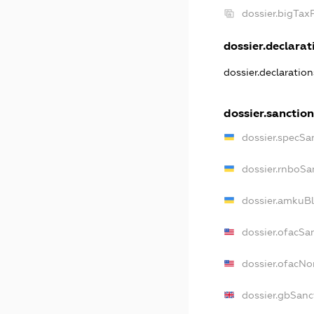
dossier.bigTa
dossier.declarati
dossier.declaratio
dossier.sanctio
dossier.specSa
dossier.rnboSa
dossier.amkuBl
dossier.ofacSa
dossier.ofacN
dossier.gbSanc