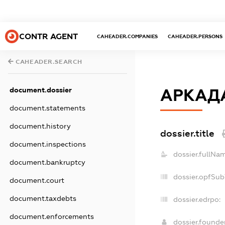
CONTR AGENT
CAHEADER.COMPANIES
CAHEADER.PERSONS
CAHEADER.SEARCH
document.dossier
АРКАД
document.statements
document.history
dossier.title
document.inspections
dossier.fullNa
document.bankruptcy
dossier.opfSub
document.court
document.taxdebts
dossier.edrpo:
document.enforcements
dossier.found