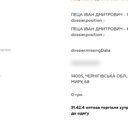
ПЕЦА ІВАН ДМИТРОВИЧ
-
dossier.position -
ПЕЦА ІВАН ДМИТРОВИЧ
-
dossier.position -
aries:
dossier.missingData
XXXXXXXXXX
:
14005, ЧЕРНІГІВСЬКА ОБЛ.
МИРУ, 68
0 грн.
51.42.4
оптова торгівля ху
до одягу