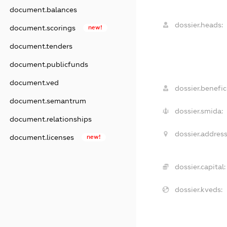
document.balances
dossier.heads:
document.scorings
new!
document.tenders
document.publicfunds
document.ved
dossier.benefici
document.semantrum
dossier.smida:
document.relationships
dossier.address
document.licenses
new!
dossier.capital:
dossier.kveds: