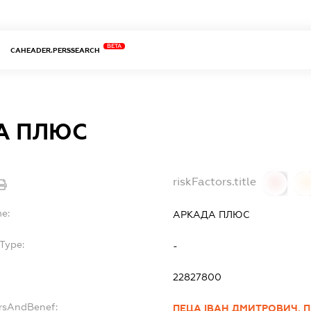
BETA
CAHEADER.PERSSEARCH
А ПЛЮС
riskFactors.title
0
0
me:
АРКАДА ПЛЮС
Type:
-
22827800
ersAndBenef:
ПЕЦА ІВАН ДМИТРОВИЧ. П