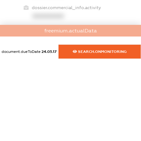
dossier.commercial_info.activity
XXXXXXXXXX
freemium.actualData
freemium.exampleText_1
freemium.exampleText_2
document.dueToDate
24.03.17
SEARCH.ONMONITORING
freemium.anonymousPerSearch2
FREEMIUM.DETAILS
FREEMIUM.REGISTER