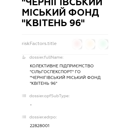
"ЧЕРНІГІВСЬКИЙ
МІСЬКИЙ ФОНД
"КВІТЕНЬ 96"
riskFactors.title
0
0
0
dossier.fullName:
КОЛЕКТИВНЕ ПІДПРИЄМСТВО
"СІЛЬГОСПЕКСПОРТ" ГО
"ЧЕРНІГІВСЬКИЙ МІСЬКИЙ ФОНД
"КВІТЕНЬ 96"
dossier.opfSubType:
-
dossier.edrpo:
22828001