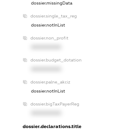
dossier.missingData
dossier.single_tax_reg
dossier.notInList
dossier.non_profit
XXXXXXXXXX
dossier.budget_dotation
XXXXXXXXXX
dossier.palne_akciz
dossier.notInList
dossier.bigTaxPayerReg
XXXXXXXXXX
dossier.declarations.title