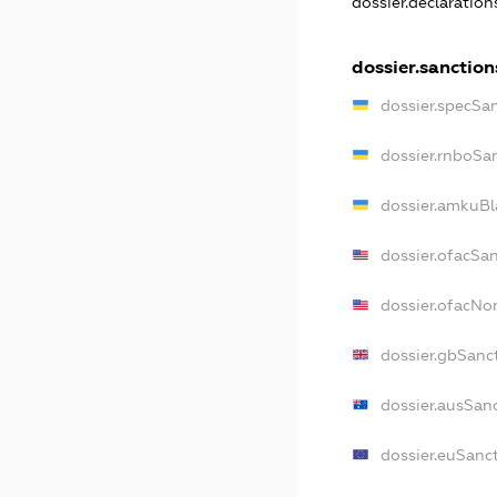
dossier.declaratio
dossier.sanction
dossier.specSa
dossier.rnboSa
dossier.amkuBl
dossier.ofacSa
dossier.ofacN
dossier.gbSanc
dossier.ausSan
dossier.euSanc