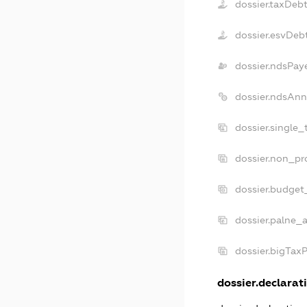
dossier.taxDeb
dossier.esvDeb
dossier.ndsPay
dossier.ndsAnn
dossier.single
dossier.non_pr
dossier.budget
dossier.palne_a
dossier.bigTax
dossier.declarati