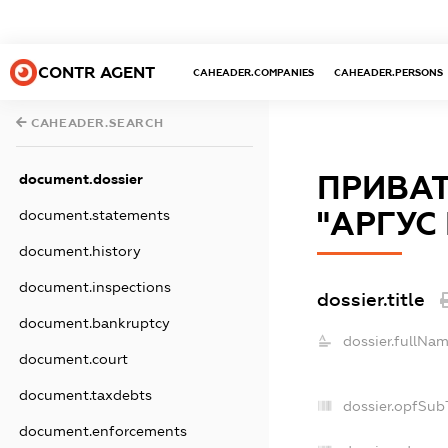
CONTR AGENT
CAHEADER.COMPANIES
CAHEADER.PERSONS
CAHEADER.SEARCH
ПРИВАТ
document.dossier
"АРГУС
document.statements
document.history
document.inspections
dossier.title
document.bankruptcy
dossier.fullNam
document.court
document.taxdebts
dossier.opfSub
document.enforcements