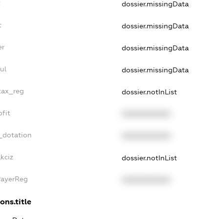
t
dossier.missingData
t
dossier.missingData
er
dossier.missingData
ul
dossier.missingData
_tax_reg
dossier.notInList
ofit
XXXXXXXXXX
_dotation
XXXXXXXXXX
kciz
dossier.notInList
PayerReg
XXXXXXXXXX
ons.title