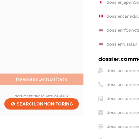
dossier.japanS
dossier.canada
dossier.rfSanct
dossier.russian
dossier.commer
dossier.commer
freemium.actualData
dossier.commer
document.dueToDate
24.03.17
dossier.commer
SEARCH.ONMONITORING
dossier.commer
dossier.commer