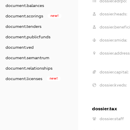
dossier.edrpo:
document.balances
dossier.heads:
document.scorings
new!
document.tenders
dossier.benefici
document.publicfunds
dossier.smida:
document.ved
dossier.address
document.semantrum
document.relationships
dossier.capital:
document.licenses
new!
dossier.kveds:
dossier.tax
dossier.staff