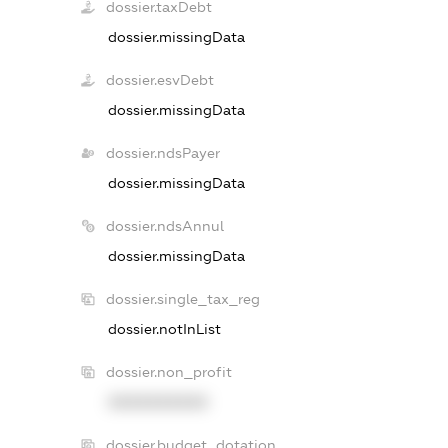
dossier.taxDebt
dossier.missingData
dossier.esvDebt
dossier.missingData
dossier.ndsPayer
dossier.missingData
dossier.ndsAnnul
dossier.missingData
dossier.single_tax_reg
dossier.notInList
dossier.non_profit
XXXXXXXXXX
dossier.budget_dotation