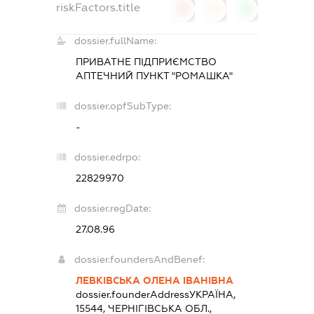
riskFactors.title
0
0
0
dossier.fullName:
ПРИВАТНЕ ПІДПРИЄМСТВО
АПТЕЧНИЙ ПУНКТ "РОМАШКА"
dossier.opfSubType:
-
dossier.edrpo:
22829970
dossier.regDate:
27.08.96
dossier.foundersAndBenef:
ЛЕВКІВСЬКА ОЛЕНА ІВАНІВНА
dossier.founderAddress
УКРАЇНА,
15544, ЧЕРНІГІВСЬКА ОБЛ.,