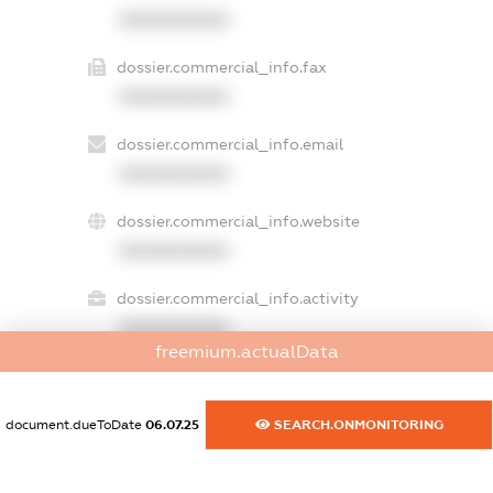
XXXXXXXXXX
dossier.commercial_info.fax
XXXXXXXXXX
dossier.commercial_info.email
XXXXXXXXXX
dossier.commercial_info.website
XXXXXXXXXX
dossier.commercial_info.activity
XXXXXXXXXX
freemium.actualData
freemium.exampleText_1
document.dueToDate
06.07.25
SEARCH.ONMONITORING
freemium.exampleText_2
freemium.anonymousPerSearch2