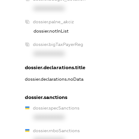
XXXXXXXXXX
dossier.palne_akciz
dossier.notInList
dossier.bigTaxPayerReg
XXXXXXXXXX
dossier.declarations.title
dossier.declarations.noData
dossier.sanctions
dossier.specSanctions
XXXXXXXXXX
dossier.rnboSanctions