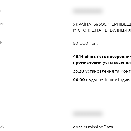
:
XXXXXXXXXX
ss:
УКРАЇНА, 59300, ЧЕРНІВЕЦ
МІСТО КІЦМАНЬ, ВУЛИЦЯ 
l:
50 000 грн.
:
46.14
діяльність посередник
промисловим устаткованням
33.20
установлення та монт
96.09
надання інших індивіду
XXXXXXXXXX
bt
dossier.missingData