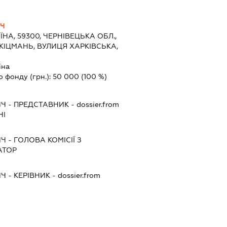
ИЧ
ЇНА, 59300, ЧЕРНІВЕЦЬКА ОБЛ.,
 КІЦМАНЬ, ВУЛИЦЯ ХАРКІВСЬКА,
їна
о фонду (грн.):
50 000
(100 %)
ИЧ
-
ПРЕДСТАВНИК
- dossier.from
НІ
ИЧ
-
ГОЛОВА КОМІСІЇ З
АТОР
ИЧ
-
КЕРІВНИК
- dossier.from