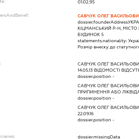
te:
01.02.95
dersAndBenef:
САВЧУК ОЛЕГ ВАСИЛЬОВ
dossier.founderAddress
УКРА
КІЦМАНСЬКИЙ Р-Н, МІСТО
БУДИНОК 5
statements.nationality:
Укра
Розмір внеску до статутног
:
САВЧУК ОЛЕГ ВАСИЛЬОВ
14.05.13
ВІДОМОСТІ ВІДСУТ
dossier.position -
САВЧУК ОЛЕГ ВАСИЛЬОВ
ПРИПИНЕННЯ АБО ЛІКВІД
dossier.position -
САВЧУК ОЛЕГ ВАСИЛЬОВ
22.09.16
dossier.position -
ciaries:
dossier.missingData