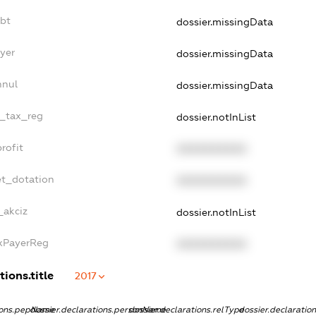
ebt
dossier.missingData
yer
dossier.missingData
nnul
dossier.missingData
e_tax_reg
dossier.notInList
rofit
XXXXXXXXXX
et_dotation
XXXXXXXXXX
_akciz
dossier.notInList
axPayerReg
XXXXXXXXXX
tions.title
2017
tions.pepName
dossier.declarations.personName
dossier.declarations.relType
dossier.declaratio