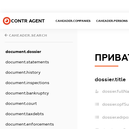
CONTR AGENT
CAHEADER.COMPANIES
CAHEADER.PERSONS
CAHEADER.SEARCH
document.dossier
ПРИВА
document.statements
document.history
dossier.title
document.inspections
dossier.fullN
document.bankruptcy
document.court
dossier.opfS
document.taxdebts
dossier.edrpo
document.enforcements