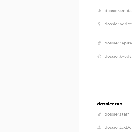
dossier.smida
dossier.addre
dossier.capita
dossier.kveds
dossier.tax
dossier.staff
dossier.taxDe