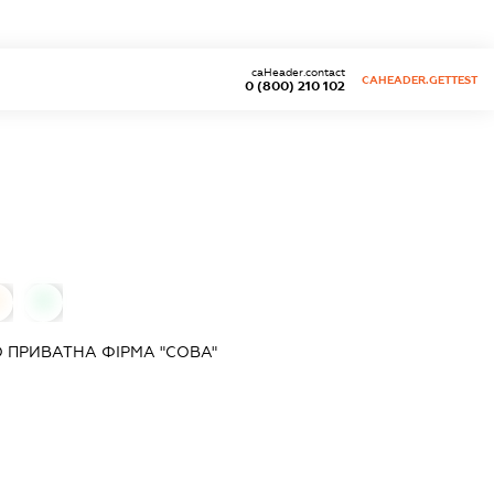
caHeader.contact
CAHEADER.GETTEST
0 (800) 210 102
0
0
 ПРИВАТНА ФІРМА "СОВА"