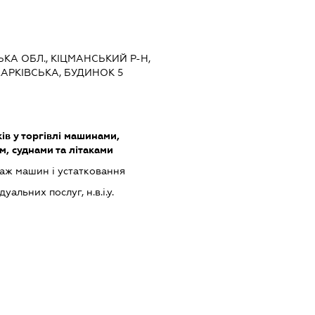
ЬКА ОБЛ., КІЦМАНСЬКИЙ Р-Н,
ХАРКІВСЬКА, БУДИНОК 5
ів у торгівлі машинами,
, суднами та літаками
аж машин і устатковання
альних послуг, н.в.і.у.