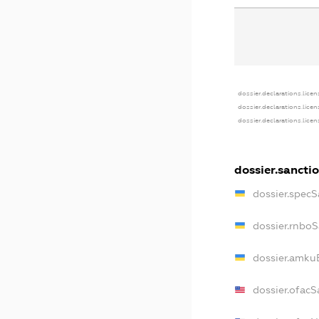
dossier.declarations.licen
dossier.declarations.lice
dossier.declarations.lice
dossier.sancti
dossier.spec
dossier.rnbo
dossier.amku
dossier.ofacS