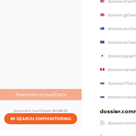
dossier.ofac
dossier.gbSa
dossier.ausS
dossier.euSa
dossier.japa
dossier.cana
dossier.rfSan
freemium.actualData
dossier.russi
dossier.comm
document.dueToDate
20.04.25
SEARCH.ONMONITORING
dossier.comm