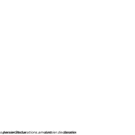
ns.personStatus
dossier.declarations.amount
dossier.declarations.currency
dossier.declarations.source