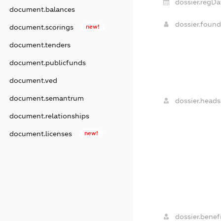
dossier.regDa
document.balances
dossier.foun
document.scorings
new!
document.tenders
document.publicfunds
document.ved
document.semantrum
dossier.heads
document.relationships
document.licenses
new!
dossier.benefi