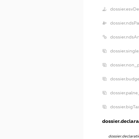
dossier.esvD
dossier.ndsPa
dossier.ndsA
dossier.singl
dossier.non_p
dossier.budg
dossier.palne
dossier.bigT
dossier.declara
dossier.declara