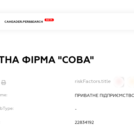
BETA
CAHEADER.PERSSEARCH
ТНА ФІРМА "СОВА"
riskFactors.title
0
ame:
ПРИВАТНЕ ПІДПРИЄМСТВО
ubType:
-
:
22834192