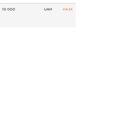
10 000
UAH
НАЗК