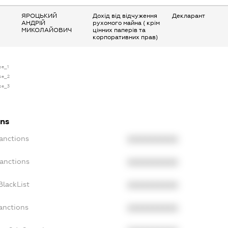
ЯРОЦЬКИЙ
Дохід від відчуження
Декларант
АНДРІЙ
рухомого майна ( крім
МИКОЛАЙОВИЧ
цінних паперів та
корпоративних прав)
se_1
nse_2
nse_3
ons
Sanctions
XXXXXXXXXX
Sanctions
XXXXXXXXXX
BlackList
XXXXXXXXXX
anctions
XXXXXXXXXX