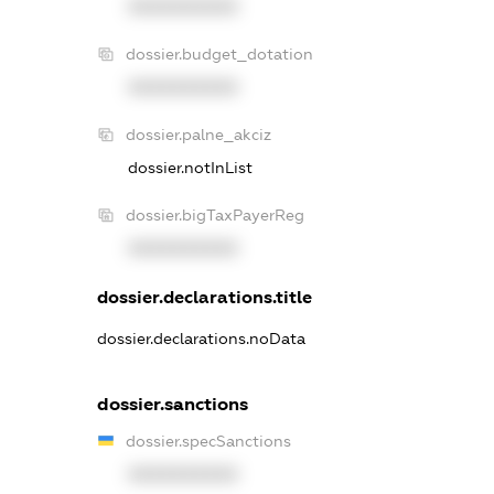
XXXXXXXXXX
dossier.budget_dotation
XXXXXXXXXX
dossier.palne_akciz
dossier.notInList
dossier.bigTaxPayerReg
XXXXXXXXXX
dossier.declarations.title
dossier.declarations.noData
dossier.sanctions
dossier.specSanctions
XXXXXXXXXX