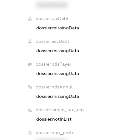
XXXXXXXXXX
dossier.taxDebt
dossier.missingData
dossier.esvDebt
dossier.missingData
dossier.ndsPayer
dossier.missingData
dossier.ndsAnnul
dossier.missingData
dossier.single_tax_reg
dossier.notInList
dossier.non_profit