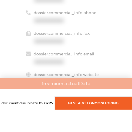
dossier.commercial_info.phone
XXXXXXXXXX
dossier.commercial_info.fax
XXXXXXXXXX
dossier.commercial_info.email
XXXXXXXXXX
dossier.commercial_info.website
XXXXXXXXXX
freemium.actualData
dossier.commercial_info.activity
XXXXXXXXXX
document.dueToDate
05.07.25
SEARCH.ONMONITORING
freemium.exampleText_1