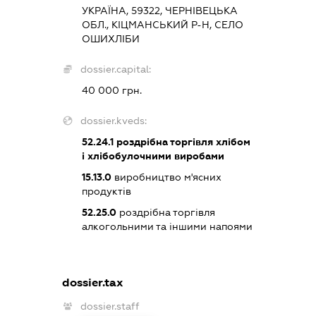
УКРАЇНА, 59322, ЧЕРНІВЕЦЬКА
ОБЛ., КІЦМАНСЬКИЙ Р-Н, СЕЛО
ОШИХЛІБИ
dossier.capital:
40 000 грн.
dossier.kveds:
52.24.1
роздрібна торгівля хлібом
і хлібобулочними виробами
15.13.0
виробництво м'ясних
продуктів
52.25.0
роздрібна торгівля
алкогольними та іншими напоями
dossier.tax
dossier.staff