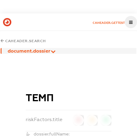
CAHEADER.GETTEST
CAHEADER.SEARCH
document.dossier
ТЕМП
riskFactors.title
0
0
0
dossier.fullName: