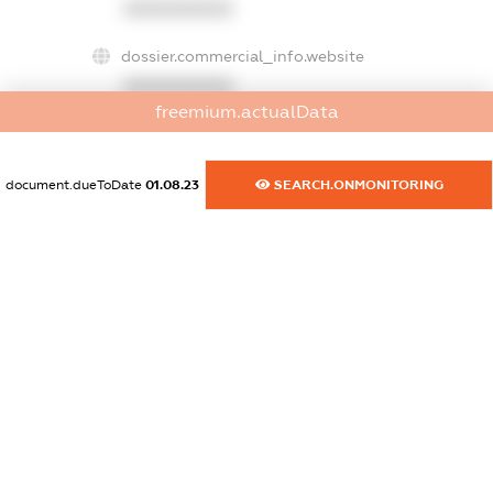
XXXXXXXXXX
dossier.commercial_info.website
XXXXXXXXXX
freemium.actualData
dossier.commercial_info.activity
XXXXXXXXXX
document.dueToDate
01.08.23
SEARCH.ONMONITORING
freemium.exampleText_1
freemium.exampleText_2
freemium.anonymousPerSearch2
FREEMIUM.DETAILS
FREEMIUM.REGISTER