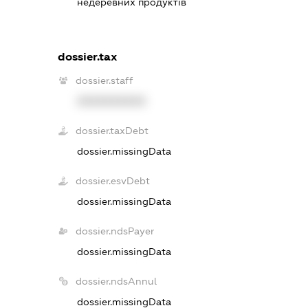
недеревних продуктів
dossier.tax
dossier.staff
XXXXXXXXXX
dossier.taxDebt
dossier.missingData
dossier.esvDebt
dossier.missingData
dossier.ndsPayer
dossier.missingData
dossier.ndsAnnul
dossier.missingData