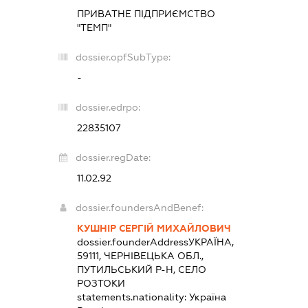
ПРИВАТНЕ ПІДПРИЄМСТВО
"ТЕМП"
dossier.opfSubType:
-
dossier.edrpo:
22835107
dossier.regDate:
11.02.92
dossier.foundersAndBenef:
КУШНІР СЕРГІЙ МИХАЙЛОВИЧ
dossier.founderAddress
УКРАЇНА,
59111, ЧЕРНІВЕЦЬКА ОБЛ.,
ПУТИЛЬСЬКИЙ Р-Н, СЕЛО
РОЗТОКИ
statements.nationality:
Україна