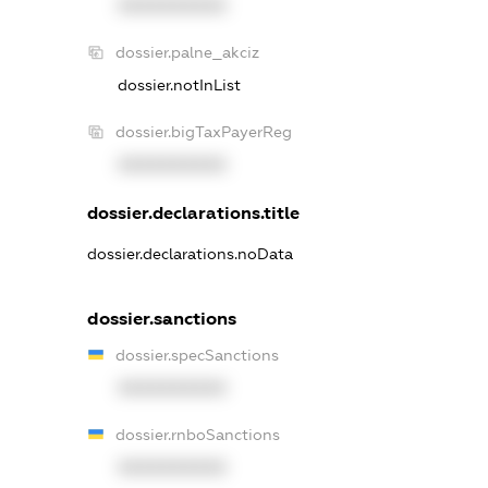
XXXXXXXXXX
dossier.palne_akciz
dossier.notInList
dossier.bigTaxPayerReg
XXXXXXXXXX
dossier.declarations.title
dossier.declarations.noData
dossier.sanctions
dossier.specSanctions
XXXXXXXXXX
dossier.rnboSanctions
XXXXXXXXXX