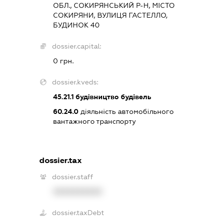
ОБЛ., СОКИРЯНСЬКИЙ Р-Н, МІСТО
СОКИРЯНИ, ВУЛИЦЯ ГАСТЕЛЛО,
БУДИНОК 40
dossier.capital:
0 грн.
dossier.kveds:
45.21.1
будівництво будівель
60.24.0
діяльність автомобільного
вантажного транспорту
dossier.tax
dossier.staff
XXXXXXXXXX
dossier.taxDebt