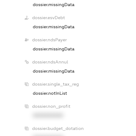
dossier.missingData
dossier.esvDebt
dossier.missingData
dossier.ndsPayer
dossier.missingData
dossier.ndsAnnul
dossier.missingData
dossier.single_tax_reg
dossier.notInList
dossier.non_profit
XXXXXXXXXX
dossier.budget_dotation