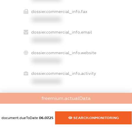
dossier.commercial_info.fax
XXXXXXXXXX
dossier.commercial_info.email
XXXXXXXXXX
dossier.commercial_info.website
XXXXXXXXXX
dossier.commercial_info.activity
XXXXXXXXXX
freemium.actualData
freemium.exampleText_1
freemium.exampleText_2
freemium.anonymousPerSearch2
document.dueToDate
06.07.25
SEARCH.ONMONITORING
FREEMIUM.DETAILS