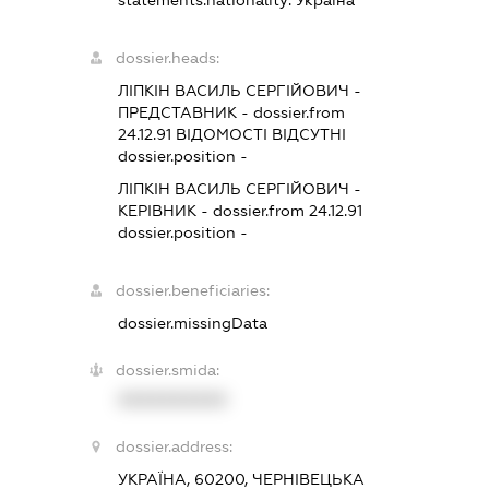
statements.nationality:
Україна
dossier.heads:
ЛІПКІН ВАСИЛЬ СЕРГІЙОВИЧ
-
ПРЕДСТАВНИК
- dossier.from
24.12.91
ВІДОМОСТІ ВІДСУТНІ
dossier.position -
ЛІПКІН ВАСИЛЬ СЕРГІЙОВИЧ
-
КЕРІВНИК
- dossier.from 24.12.91
dossier.position -
dossier.beneficiaries:
dossier.missingData
dossier.smida:
XXXXXXXXXX
dossier.address:
УКРАЇНА, 60200, ЧЕРНІВЕЦЬКА