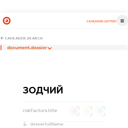
CAHEADER.GETTEST
CAHEADER.SEARCH
document.dossier
ЗОДЧИЙ
riskFactors.title
0
0
0
dossier.fullName: