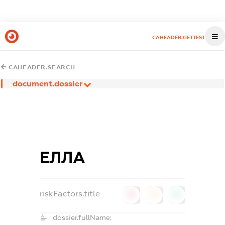
CAHEADER.GETTEST
CAHEADER.SEARCH
document.dossier
ЕЛЛА
riskFactors.title
0
0
0
dossier.fullName: