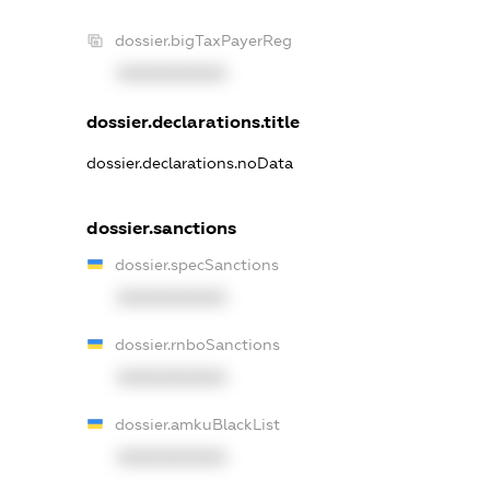
dossier.bigTaxPayerReg
XXXXXXXXXX
dossier.declarations.title
dossier.declarations.noData
dossier.sanctions
dossier.specSanctions
XXXXXXXXXX
dossier.rnboSanctions
XXXXXXXXXX
dossier.amkuBlackList
XXXXXXXXXX