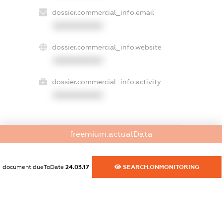
dossier.commercial_info.email
XXXXXXXXXX
dossier.commercial_info.website
XXXXXXXXXX
dossier.commercial_info.activity
XXXXXXXXXX
freemium.actualData
freemium.exampleText_1
freemium.exampleText_2
freemium.anonymousPerSearch2
document.dueToDate
24.03.17
SEARCH.ONMONITORING
FREEMIUM.DETAILS
FREEMIUM.REGISTER