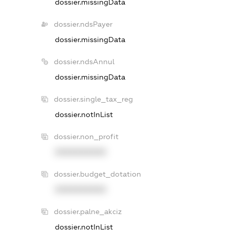
dossier.missingData
dossier.ndsPayer
dossier.missingData
dossier.ndsAnnul
dossier.missingData
dossier.single_tax_reg
dossier.notInList
dossier.non_profit
XXXXXXXXXX
dossier.budget_dotation
XXXXXXXXXX
dossier.palne_akciz
dossier.notInList