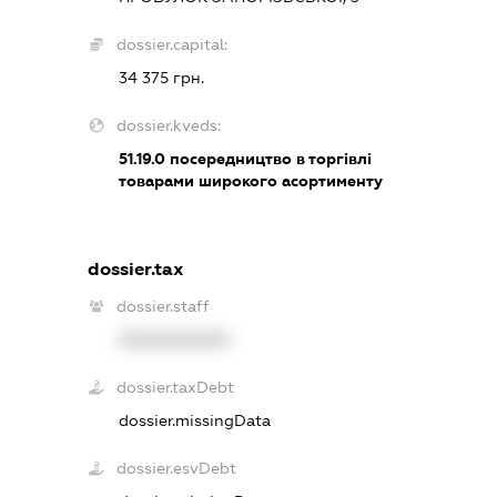
dossier.capital:
34 375 грн.
dossier.kveds:
51.19.0
посередництво в торгівлі
товарами широкого асортименту
dossier.tax
dossier.staff
XXXXXXXXXX
dossier.taxDebt
dossier.missingData
dossier.esvDebt