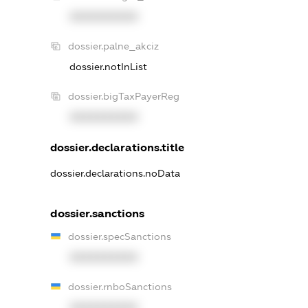
XXXXXXXXXX
dossier.palne_akciz
dossier.notInList
dossier.bigTaxPayerReg
XXXXXXXXXX
dossier.declarations.title
dossier.declarations.noData
dossier.sanctions
dossier.specSanctions
XXXXXXXXXX
dossier.rnboSanctions
XXXXXXXXXX