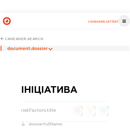
CAHEADER.GETTEST
CAHEADER.SEARCH
document.dossier
ІНІЦІАТИВА
riskFactors.title
0
0
0
dossier.fullName: