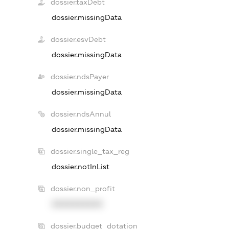
dossier.taxDebt
dossier.missingData
dossier.esvDebt
dossier.missingData
dossier.ndsPayer
dossier.missingData
dossier.ndsAnnul
dossier.missingData
dossier.single_tax_reg
dossier.notInList
dossier.non_profit
XXXXXXXXXX
dossier.budget_dotation