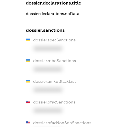
dossier.declarations.title
dossier.declarations.noData
dossier.sanctions
dossier.specSanctions
XXXXXXXXXX
dossier.rnboSanctions
XXXXXXXXXX
dossier.amkuBlackList
XXXXXXXXXX
dossier.ofacSanctions
XXXXXXXXXX
dossier.ofacNonSdnSanctions