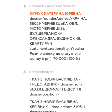
dossier.foundersAndBenef:
КІПЧУК КАТЕРИНА ЮРІЇВНА
dossier.founderAddress
УКРАЇНА,
58029, ЧЕРНІВЕЦЬКА ОБЛ.,
МІСТО ЧЕРНІВЦІ(З),
ВУЛ.ЩЕРБАНЮКА
ОЛЕКСАНДРА, БУДИНОК 48,
КВАРТИРА 9
statements.nationality:
Україна
Розмір внеску до статутного
фонду (грн.):
70 000
(100 %)
dossier.heads:
ТКАЧ ЗІНОВІЯ ВАСИЛІВНА
-
ПРЕДСТАВНИК
- dossier.from
31.03.11
ВІДОМОСТІ ВІДСУТНІ
dossier.position -
ТКАЧ ЗІНОВІЯ ВАСИЛІВНА
-
КЕРІВНИК
- dossier.from 31.03.11
dossier.position -