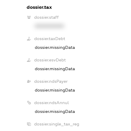
dossier.tax
dossier.staff
XXXXXXXXXX
dossier.taxDebt
dossier.missingData
dossier.esvDebt
dossier.missingData
dossier.ndsPayer
dossier.missingData
dossier.ndsAnnul
dossier.missingData
dossier.single_tax_reg