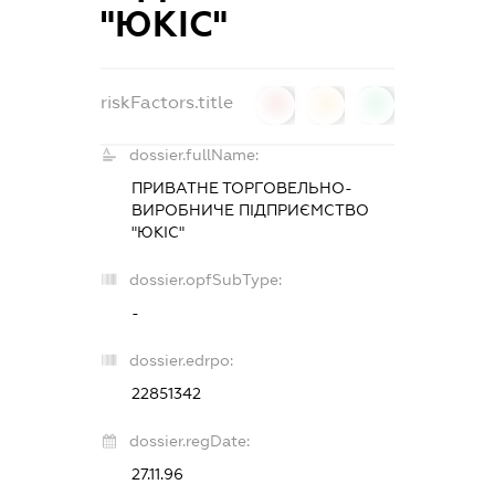
"ЮКІС"
riskFactors.title
0
0
0
dossier.fullName:
ПРИВАТНЕ ТОРГОВЕЛЬНО-
ВИРОБНИЧЕ ПІДПРИЄМСТВО
"ЮКІС"
dossier.opfSubType:
-
dossier.edrpo:
22851342
dossier.regDate:
27.11.96