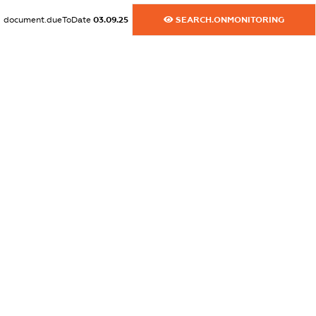
XXXXXXXXXX
document.dueToDate
03.09.25
SEARCH.ONMONITORING
dossier.commercial_info.activity
XXXXXXXXXX
freemium.exampleText_1
freemium.exampleText_2
freemium.anonymousPerSearch2
FREEMIUM.DETAILS
FREEMIUM.REGISTER