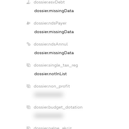
dossier.esvDebt
dossier.missingData
dossier.ndsPayer
dossier.missingData
dossier.ndsAnnul
dossier.missingData
dossier.single_tax_reg
dossier.notInList
dossier.non_profit
XXXXXXXXXX
dossier.budget_dotation
XXXXXXXXXX
dossier.palne_akciz