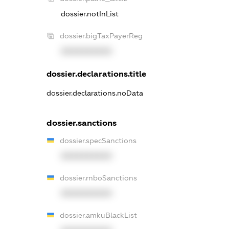
dossier.notInList
dossier.bigTaxPayerReg
XXXXXXXXXX
dossier.declarations.title
dossier.declarations.noData
dossier.sanctions
dossier.specSanctions
XXXXXXXXXX
dossier.rnboSanctions
XXXXXXXXXX
dossier.amkuBlackList