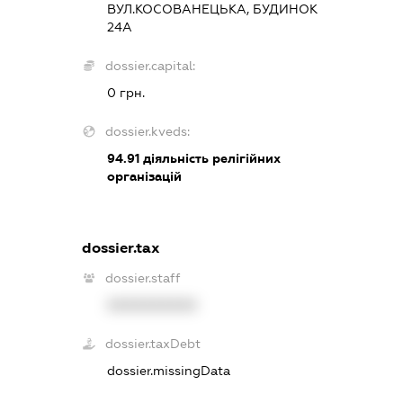
ВУЛ.КОСОВАНЕЦЬКА, БУДИНОК
24А
dossier.capital:
0 грн.
dossier.kveds:
94.91
діяльність релігійних
організацій
dossier.tax
dossier.staff
XXXXXXXXXX
dossier.taxDebt
dossier.missingData