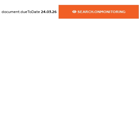
XXXXXXXXXX
document.dueToDate
24.03.26
SEARCH.ONMONITORING
dossier.commercial_info.email
XXXXXXXXXX
dossier.commercial_info.website
XXXXXXXXXX
dossier.commercial_info.activity
XXXXXXXXXX
freemium.exampleText_1
freemium.exampleText_2
freemium.anonymousPerSearch2
FREEMIUM.DETAILS
FREEMIUM.REGISTER