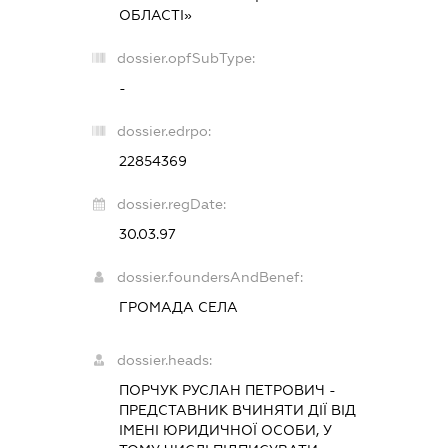
ОБЛАСТІ»
dossier.opfSubType:
-
dossier.edrpo:
22854369
dossier.regDate:
30.03.97
dossier.foundersAndBenef:
ГРОМАДА СЕЛА
dossier.heads:
ПОРЧУК РУСЛАН ПЕТРОВИЧ
-
ПРЕДСТАВНИК
ВЧИНЯТИ ДІЇ ВІД
ІМЕНІ ЮРИДИЧНОЇ ОСОБИ, У