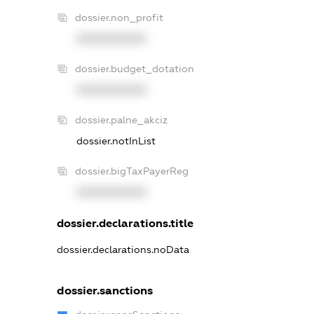
dossier.non_profit
XXXXXXXXXX
dossier.budget_dotation
XXXXXXXXXX
dossier.palne_akciz
dossier.notInList
dossier.bigTaxPayerReg
XXXXXXXXXX
dossier.declarations.title
dossier.declarations.noData
dossier.sanctions