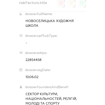
riskFactors.title
0
0
0
dossier.fullName:
НОВОСЕЛИЦЬКА ХУДОЖНЯ
ШКОЛА
dossier.opfSubType:
-
dossier.edrpo:
22854458
dossier.regDate:
10.06.02
dossier.foundersAndBenef:
СЕКТОР КУЛЬТУРИ,
НАЦІОНАЛЬНОСТЕЙ, РЕЛІГІЙ,
МОЛОДІ ТА СПОРТУ