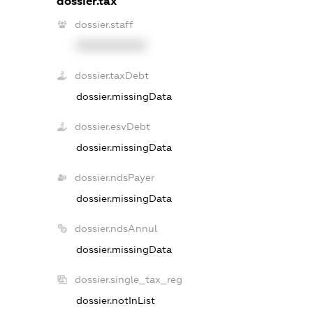
dossier.tax
dossier.staff
XXXXXXXXXX
dossier.taxDebt
dossier.missingData
dossier.esvDebt
dossier.missingData
dossier.ndsPayer
dossier.missingData
dossier.ndsAnnul
dossier.missingData
dossier.single_tax_reg
dossier.notInList