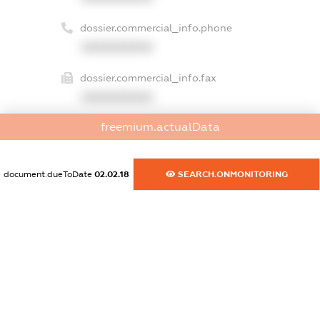
dossier.commercial_info.phone
XXXXXXXXXX
dossier.commercial_info.fax
XXXXXXXXXX
freemium.actualData
dossier.commercial_info.email
XXXXXXXXXX
document.dueToDate
02.02.18
SEARCH.ONMONITORING
dossier.commercial_info.website
XXXXXXXXXX
dossier.commercial_info.activity
XXXXXXXXXX
freemium.exampleText_1