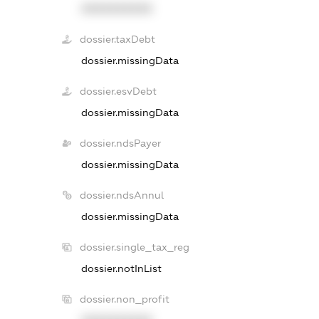
XXXXXXXXXX
dossier.taxDebt
dossier.missingData
dossier.esvDebt
dossier.missingData
dossier.ndsPayer
dossier.missingData
dossier.ndsAnnul
dossier.missingData
dossier.single_tax_reg
dossier.notInList
dossier.non_profit