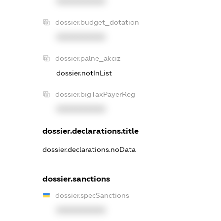
XXXXXXXXXX
dossier.budget_dotation
XXXXXXXXXX
dossier.palne_akciz
dossier.notInList
dossier.bigTaxPayerReg
XXXXXXXXXX
dossier.declarations.title
dossier.declarations.noData
dossier.sanctions
dossier.specSanctions
XXXXXXXXXX