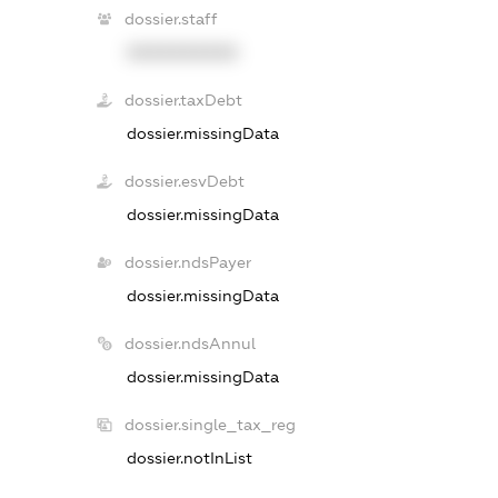
dossier.staff
XXXXXXXXXX
dossier.taxDebt
dossier.missingData
dossier.esvDebt
dossier.missingData
dossier.ndsPayer
dossier.missingData
dossier.ndsAnnul
dossier.missingData
dossier.single_tax_reg
dossier.notInList