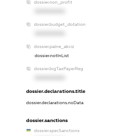
dossier.non_profit
XXXXXXXXXX
dossier.budget_dotation
XXXXXXXXXX
dossier.palne_akciz
dossier.notInList
dossier.bigTaxPayerReg
XXXXXXXXXX
dossier.declarations.title
dossier.declarations.noData
dossier.sanctions
dossier.specSanctions