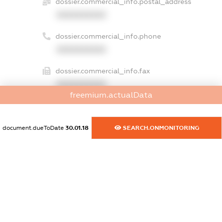
dossier.commercial_info.postal_address
XXXXXXXXXX
dossier.commercial_info.phone
XXXXXXXXXX
dossier.commercial_info.fax
XXXXXXXXXX
freemium.actualData
dossier.commercial_info.email
XXXXXXXXXX
document.dueToDate
30.01.18
SEARCH.ONMONITORING
dossier.commercial_info.website
XXXXXXXXXX
dossier.commercial_info.activity
XXXXXXXXXX