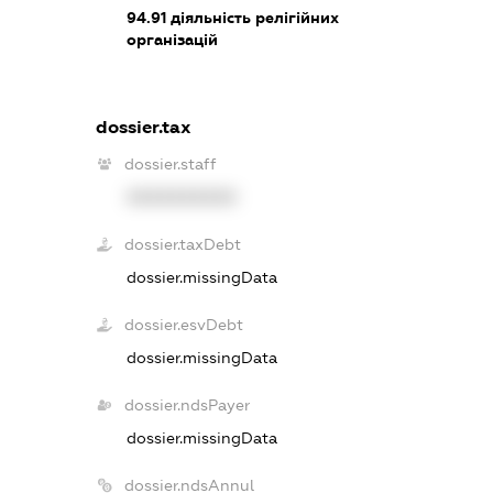
94.91
діяльність релігійних
організацій
dossier.tax
dossier.staff
XXXXXXXXXX
dossier.taxDebt
dossier.missingData
dossier.esvDebt
dossier.missingData
dossier.ndsPayer
dossier.missingData
dossier.ndsAnnul