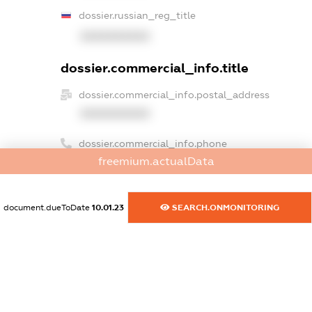
dossier.russian_reg_title
XXXXXXXXXX
dossier.commercial_info.title
dossier.commercial_info.postal_address
XXXXXXXXXX
dossier.commercial_info.phone
freemium.actualData
XXXXXXXXXX
dossier.commercial_info.fax
document.dueToDate
10.01.23
SEARCH.ONMONITORING
XXXXXXXXXX
dossier.commercial_info.email
XXXXXXXXXX
dossier.commercial_info.website
XXXXXXXXXX