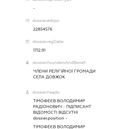
-
dossier.edrpo:
22854576
dossier.regDate:
17.12.91
dossier.foundersAndBenef:
ЧЛЕНИ РЕЛІГІЙНОЇ ГРОМАДИ
СЕЛА ДОВЖОК
dossier.heads:
ТІМОФЕЄВ ВОЛОДИМИР
РАДІОНОВИЧ
-
ПІДПИСАНТ
ВІДОМОСТІ ВІДСУТНІ
dossier.position -
ТІМОФЕЄВ ВОЛОДИМИР