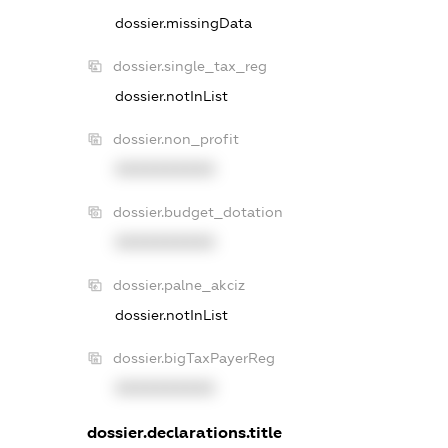
dossier.missingData
dossier.single_tax_reg
dossier.notInList
dossier.non_profit
XXXXXXXXXX
dossier.budget_dotation
XXXXXXXXXX
dossier.palne_akciz
dossier.notInList
dossier.bigTaxPayerReg
XXXXXXXXXX
dossier.declarations.title