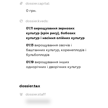
dossier.capital:
0 грн.
dossier.kveds:
01.11
вирощування зернових
культур (крім рису), бобових
культур і насіння олійних культур
01.13
вирощування овочів і
баштанних культур, коренеплодів і
бульбоплодів
01.19
вирощування інших
однорічних і дворічних культур
dossier.tax
dossier.staff
XXXXXXXXXX