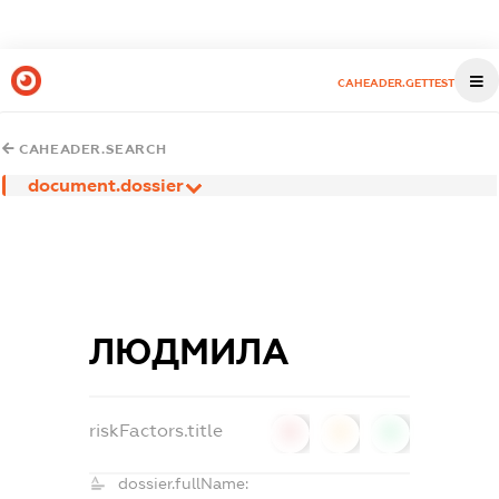
CAHEADER.GETTEST
CAHEADER.SEARCH
document.dossier
ЛЮДМИЛА
riskFactors.title
0
0
0
dossier.fullName: