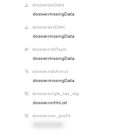
dossier.taxDebt
dossier.missingData
dossier.esvDebt
dossier.missingData
dossier.ndsPayer
dossier.missingData
dossier.ndsAnnul
dossier.missingData
dossier.single_tax_reg
dossier.notInList
dossier.non_profit
XXXXXXXXXX