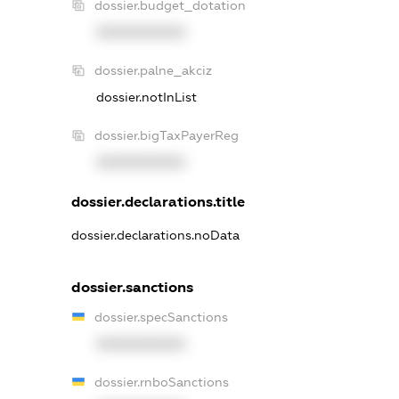
dossier.budget_dotation
XXXXXXXXXX
dossier.palne_akciz
dossier.notInList
dossier.bigTaxPayerReg
XXXXXXXXXX
dossier.declarations.title
dossier.declarations.noData
dossier.sanctions
dossier.specSanctions
XXXXXXXXXX
dossier.rnboSanctions