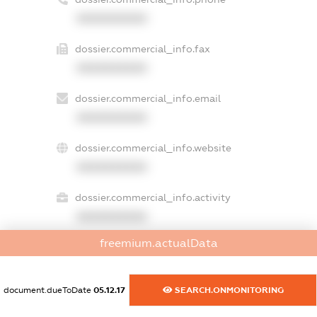
XXXXXXXXXX
dossier.commercial_info.fax
XXXXXXXXXX
dossier.commercial_info.email
XXXXXXXXXX
dossier.commercial_info.website
XXXXXXXXXX
dossier.commercial_info.activity
XXXXXXXXXX
freemium.actualData
freemium.exampleText_1
document.dueToDate
05.12.17
SEARCH.ONMONITORING
freemium.exampleText_2
freemium.anonymousPerSearch2