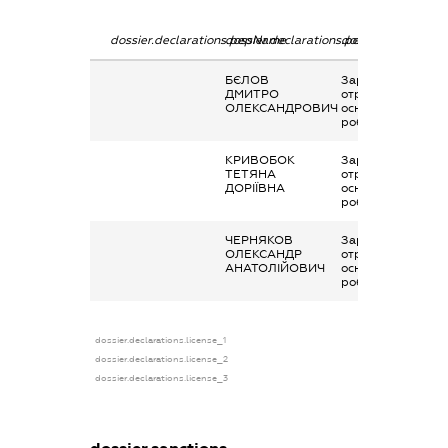
dossier.declarations.pepName
dossier.declarations.personName
dossier.declaratio
БЄЛОВ
Заробітна плата
ДМИТРО
отримана за
ОЛЕКСАНДРОВИЧ
основним місцем
роботи
КРИВОБОК
Заробітна плата
ТЕТЯНА
отримана за
ДОРІЇВНА
основним місцем
роботи
ЧЕРНЯКОВ
Заробітна плата
ОЛЕКСАНДР
отримана за
АНАТОЛІЙОВИЧ
основним місцем
роботи
dossier.declarations.license_1
dossier.declarations.license_2
dossier.declarations.license_3