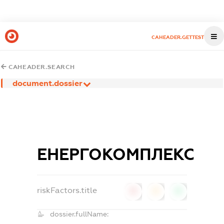
CAHEADER.GETTEST
CAHEADER.SEARCH
document.dossier
ЕНЕРГОКОМПЛЕКС
riskFactors.title
0
0
0
dossier.fullName: