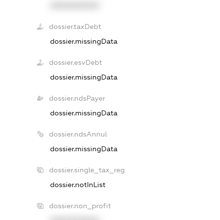
XXXXXXXXXX
dossier.taxDebt
dossier.missingData
dossier.esvDebt
dossier.missingData
dossier.ndsPayer
dossier.missingData
dossier.ndsAnnul
dossier.missingData
dossier.single_tax_reg
dossier.notInList
dossier.non_profit