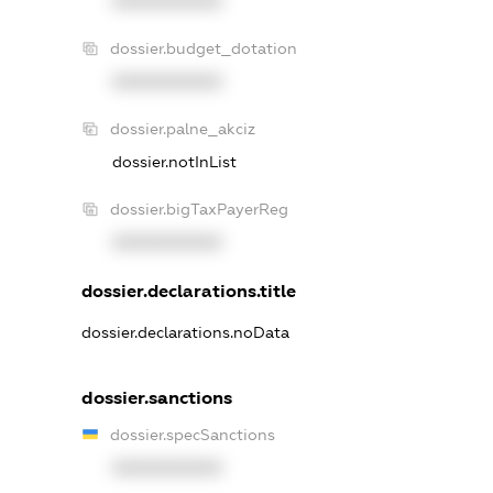
XXXXXXXXXX
dossier.budget_dotation
XXXXXXXXXX
dossier.palne_akciz
dossier.notInList
dossier.bigTaxPayerReg
XXXXXXXXXX
dossier.declarations.title
dossier.declarations.noData
dossier.sanctions
dossier.specSanctions
XXXXXXXXXX