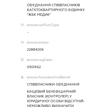
ОБ'ЄДНАННЯ СПІВВЛАСНИКІВ
БАГАТОКВАРТИРНОГО БУДИНКУ
"ЖБК МЕДИК"
dossier.opfSubType:
-
dossier.edrpo:
22884206
dossier.regDate:
09.09.62
dossier.foundersAndBenef:
СПІВВЛАСНИКИ ОБ'ЄДНАННЯ
КІНЦЕВИЙ БЕНЕФІЦІАРНИЙ
ВЛАСНИК (КОНТРОЛЕР) У
ЮРИДИЧНОЇ ОСОБИ ВІДСУТНІЙ-
НЕМОЖЛИВО ВИЗНАЧИТИ