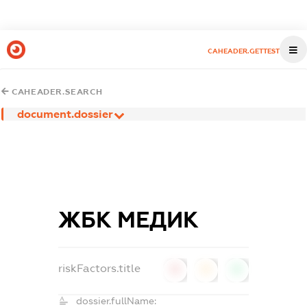
CAHEADER.GETTEST
CAHEADER.SEARCH
document.dossier
ЖБК МЕДИК
riskFactors.title
0
0
0
dossier.fullName: