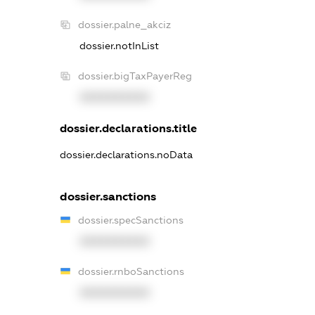
dossier.palne_akciz
dossier.notInList
dossier.bigTaxPayerReg
XXXXXXXXXX
dossier.declarations.title
dossier.declarations.noData
dossier.sanctions
dossier.specSanctions
XXXXXXXXXX
dossier.rnboSanctions
XXXXXXXXXX