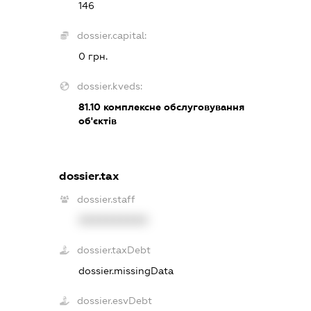
146
dossier.capital:
0 грн.
dossier.kveds:
81.10
комплексне обслуговування
об'єктів
dossier.tax
dossier.staff
XXXXXXXXXX
dossier.taxDebt
dossier.missingData
dossier.esvDebt