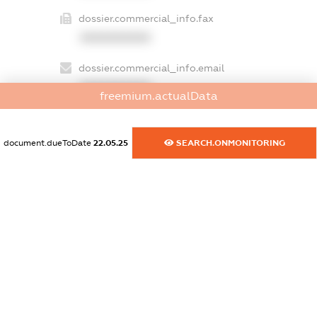
dossier.commercial_info.fax
XXXXXXXXXX
dossier.commercial_info.email
XXXXXXXXXX
freemium.actualData
dossier.commercial_info.website
XXXXXXXXXX
document.dueToDate
22.05.25
SEARCH.ONMONITORING
dossier.commercial_info.activity
XXXXXXXXXX
freemium.exampleText_1
freemium.exampleText_2
freemium.anonymousPerSearch2
FREEMIUM.DETAILS