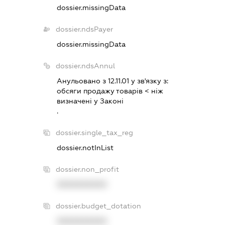
dossier.missingData
dossier.ndsPayer
dossier.missingData
dossier.ndsAnnul
Анульовано з 12.11.01 у зв'язку з:
обсяги продажу товарiв < нiж
визначенi у Законi
.
dossier.single_tax_reg
dossier.notInList
dossier.non_profit
XXXXXXXXXX
dossier.budget_dotation
XXXXXXXXXX